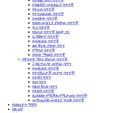
የታጠፈ ክዳን ሳጥኖች
የብልሽት መቆለፊያ ሳጥኖች
የትራስ ሳጥኖች
የተንጠለጠሉ ሳጥኖች
የመስኮት ሳጥኖች
የአበባ መዝጊያ ያላቸው ሳጥኖች
ትሪ ሳጥኖች
የስጦታ ሳጥኖች ከእጅ ጋር
ኤንቨሎፕ ሳጥኖች
የመጽሐፍ ሳጥኖች
ልዩ ቅርጽ ያለው ሳጥን
የማሳያ ሳጥኖች
የሶስት ማዕዘን ሳጥኖች
የቅንጦት ግትር የስጦታ ሳጥኖች
2 ቁርጥራጭ ጠንካራ ሳጥን
የመጽሐፍ ሳጥኖች
የተንሸራታች መያዣ ሳጥኖች
የታሸገ ሣጥን
ክብ ሳጥን
የልብ ቅርጽ ሳጥን
የትከሻ ሳጥኖች
ሊሰበሰቡ የሚችሉ/የሚታጠፍ ሳጥኖች
መግነጢሳዊ መዝጊያ ጥብቅ ሳጥኖች
የአክሲዮን ማሸግ
ስለ እኛ