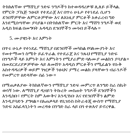
ትክክለኛው የማሸጊያ ንድፍ ንግዶችን ከተወዳዳሪዎቹ ሊለይ ይችላል.
የምርት ፓኬጅ ንፁህ፣ የተደራጀ እና በጥሩ ሁኔታ የተነደፈ ሲሆን
ደንበኞቻቸው ለምርቶቻቸው እና ለእነዚያ ምርቶች አቀራረብ ግድ
እንደሚሰጣቸው ያሳያል። በትክክለኛው ምርት እና ማሸግ ንግዶች ወደ
አዲስ ክፍል በመግባት አዳዲስ ደንበኞችን መሳብ ይችላሉ።
ሙያዊነት እና እምነት
በጥሩ ሁኔታ የተነደፈ ማሸጊያ በደንበኞች መካከል የባለሙያነት እና
የመተማመን ስሜት ይፈጥራል. የተደራጀ እና ንጹህ የማሸጊያ ንድፍ
በንግዶች ላይ እምነት እና እምነትን የሚያራምድ ባለሙያ መልክን ያሳያል።
በመደርደሪያዎቻቸው ላይ ለመሸጥ አዳዲስ ምርቶችን የሚፈልጉ የሱቅ
አስተዳዳሪዎች ወይም ገዢዎች ንፁህና ያማረ መልክ ያላቸውን ብራንዶች
የመምረጥ ዕድላቸው ሰፊ ነው።
በማጠቃለያው ትክክለኛውን የማሸጊያ ንድፍ መምረጥ ለንግድ ስራ ስኬት
ወሳኝ ነው. ለማሸጊያ ዲዛይን ትኩረት መስጠት ንግዶች ደንበኞችን
እንዲስቡ፣ የምርት ስም እውቅና እንዲገነቡ እና የደንበኞችን ልምድ
እንዲያሳድጉ ያግዛል። በአጠቃላይ የቢዝነስ ስትራቴጂ ውስጥ የማሸጊያ
ንድፍ አስፈላጊነትን መረዳቱ በንግድ ስራ ላይ በጎ ተጽእኖ ይኖረዋል.