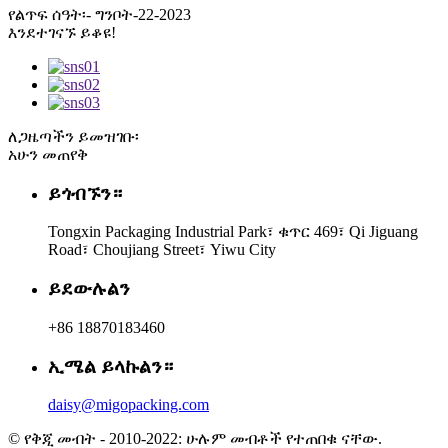
የልጥፍ ሰዓት፡- ግንቦት-22-2023
እንደተገናኙ ይቆዩ!
ለጋዜጣችን ይመዝገቡ፡
አሁን መጠየቅ
ይጎብኙን።
Tongxin Packaging Industrial Park፣ ቁጥር 469፣ Qi Jiguang
Road፣ Choujiang Street፣ Yiwu City
ይደውሉልን
+86 18870183460
ኢሜል ይላኩልን።
daisy@migopacking.com
© የቅጂ መብት - 2010-2022: ሁሉም መብቶች የተጠበቁ ናቸው.