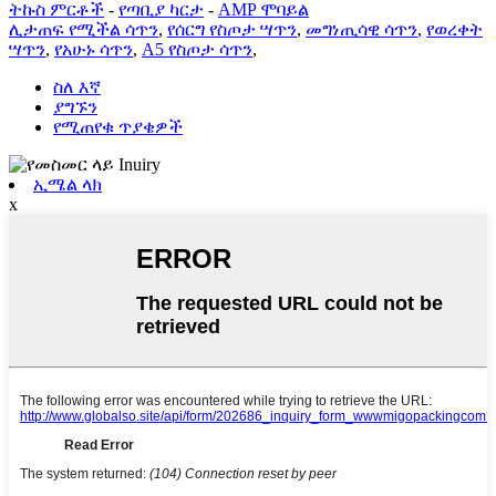
ትኩስ ምርቶች
-
የጣቢያ ካርታ
-
AMP ሞባይል
ሊታጠፍ የሚችል ሳጥን
,
የሰርግ የስጦታ ሣጥን
,
መግነጢሳዊ ሳጥን
,
የወረቀት
ሣጥን
,
የአሁኑ ሳጥን
,
A5 የስጦታ ሳጥን
,
ስለ እኛ
ያግኙን
የሚጠየቁ ጥያቄዎች
ኢሜል ላክ
x