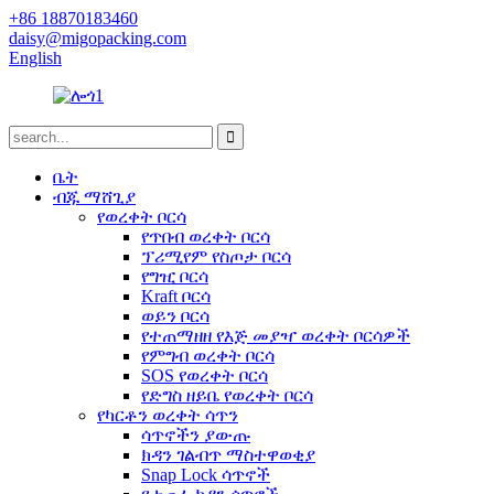
+86 18870183460
daisy@migopacking.com
English
ቤት
ብጁ ማሸጊያ
የወረቀት ቦርሳ
የጥበብ ወረቀት ቦርሳ
ፕሪሚየም የስጦታ ቦርሳ
የግዢ ቦርሳ
Kraft ቦርሳ
ወይን ቦርሳ
የተጠማዘዘ የእጅ መያዣ ወረቀት ቦርሳዎች
የምግብ ወረቀት ቦርሳ
SOS የወረቀት ቦርሳ
የድግስ ዘይቤ የወረቀት ቦርሳ
የካርቶን ወረቀት ሳጥን
ሳጥኖችን ያውጡ
ክዳን ገልብጥ ማስተዋወቂያ
Snap Lock ሳጥኖች