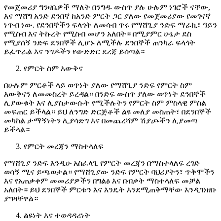
የመጀመሪያ ግንዛቤዎች ማለት በንግዱ ውስጥ ያሉ ሁሉም ነገሮች ናቸው,
እና ማሸግ አንድ ደንበኛ ከአንድ ምርት ጋር ያለው የመጀመሪያው የመገናኛ
ነጥብ ነው. የደንበኞችን ፍላጎት ለመሳብ ጥሩ የማሸጊያ ንድፍ ማራኪ፣ ዓይን
የሚስብ እና ትኩረት የሚስብ መሆን አለበት። በሚያምር ሁኔታ ደስ
የሚያሰኝ ንድፍ ደንበኞች ሊሆኑ ለሚችሉ ደንበኞች ጠንካራ ፍላጎት
ይፈጥራል እና ንግዶችን የውድድር ደረጃ ይሰጣል።
የምርት ስም እውቅና
በሁሉም ምርቶች ላይ ወጥነት ያለው የማሸጊያ ንድፍ የምርት ስም
እውቅናን ለመመስረት ይረዳል። በንድፍ ውስጥ ያለው ወጥነት ደንበኞች
ሊያውቁት እና ሊያስታውሱት የሚችሉትን የምርት ስም ምስላዊ ምስል
መፍጠር ይችላል። ይህ ለንግድ ድርጅቶች ልዩ መለያ መስጠት፣ በደንበኞች
መካከል ታማኝነትን ሊያሳድግ እና በመጨረሻም ሽያጮችን ሊያመጣ
ይችላል።
የምርት መረጃን ማስተላለፍ
የማሸጊያ ንድፍ እንዲሁ አስፈላጊ የምርት መረጃን በማስተላለፍ ረገድ
ወሳኝ ሚና ይጫወታል። የማሸጊያው ንድፍ የምርት ባህሪያትን፣ ጥቅሞችን
እና የአጠቃቀም መመሪያዎችን በግልፅ እና በብቃት ማስተላለፍ መቻል
አለበት። ይህ ደንበኞች ምርቱን እና እንዴት እንደሚጠቅማቸው እንዲገነዘቡ
ያግዛቸዋል።
ልዩነት እና ተወዳዳሪነት