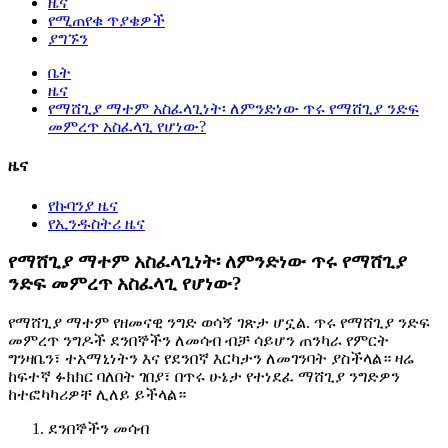
ዜና
የሚጠየቁ ጥያቄዎች
ያግኙን
ቤት
ዜና
የማሸጊያ ማተም አስፈላጊነት፡ ለምንድነው ጥሩ የማሸጊያ ንድፍ
መምረጥ አስፈላጊ የሆነው?
ዜና
የኩባንያ ዜና
የኢንዱስትሪ ዜና
የማሸጊያ ማተም አስፈላጊነት፡ ለምንድነው ጥሩ የማሸጊያ
ንድፍ መምረጥ አስፈላጊ የሆነው?
የማሸጊያ ማተም የዘመናዊ ንግድ ወሳኝ ገጽታ ሆኗል. ጥሩ የማሸጊያ ንድፍ
መምረጥ ንግዶች ደንበኞችን ለመሳብ ብቻ ሳይሆን ጠንካራ የምርት
ግንዛቤን፣ ተአማኒነትን እና የደንበኛ እርካታን ለመገንባት ያስችላል። ዛሬ
ከፍተኛ ፉክክር ባለበት ገበያ፣ በጥሩ ሁኔታ የተነደፈ ማሸጊያ ንግድዎን
ከተፎካካሪዎቸ ሊለይ ይችላል።
ደንበኞችን መሳብ