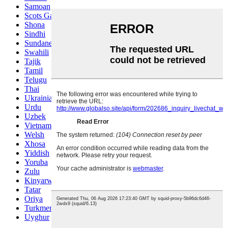
Samoan
Scots Gaelic
Shona
Sindhi
Sundanese
Swahili
Tajik
Tamil
Telugu
Thai
Ukrainian
Urdu
Uzbek
Vietnamese
Welsh
Xhosa
Yiddish
Yoruba
Zulu
Kinyarwanda
Tatar
Oriya
Turkmen
Uyghur