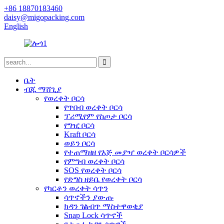
+86 18870183460
daisy@migopacking.com
English
ቤት
ብጁ ማሸጊያ
የወረቀት ቦርሳ
የጥበብ ወረቀት ቦርሳ
ፕሪሚየም የስጦታ ቦርሳ
የግዢ ቦርሳ
Kraft ቦርሳ
ወይን ቦርሳ
የተጠማዘዘ የእጅ መያዣ ወረቀት ቦርሳዎች
የምግብ ወረቀት ቦርሳ
SOS የወረቀት ቦርሳ
የድግስ ዘይቤ የወረቀት ቦርሳ
የካርቶን ወረቀት ሳጥን
ሳጥኖችን ያውጡ
ክዳን ገልብጥ ማስተዋወቂያ
Snap Lock ሳጥኖች