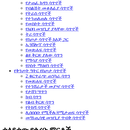
የታጠፈ ክዳን ሳጥኖች
የብልሽት መቆለፊያ ሳጥኖች
የትራስ ሳጥኖች
የተንጠለጠሉ ሳጥኖች
የመስኮት ሳጥኖች
የአበባ መዝጊያ ያላቸው ሳጥኖች
ትሪ ሳጥኖች
የስጦታ ሳጥኖች ከእጅ ጋር
ኤንቨሎፕ ሳጥኖች
የመጽሐፍ ሳጥኖች
ልዩ ቅርጽ ያለው ሳጥን
የማሳያ ሳጥኖች
የሶስት ማዕዘን ሳጥኖች
የቅንጦት ግትር የስጦታ ሳጥኖች
2 ቁርጥራጭ ጠንካራ ሳጥን
የመጽሐፍ ሳጥኖች
የተንሸራታች መያዣ ሳጥኖች
የታሸገ ሣጥን
ክብ ሳጥን
የልብ ቅርጽ ሳጥን
የትከሻ ሳጥኖች
ሊሰበሰቡ የሚችሉ/የሚታጠፍ ሳጥኖች
መግነጢሳዊ መዝጊያ ጥብቅ ሳጥኖች
ተለይተው የቀረቡ ምርቶች