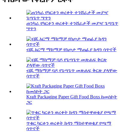
ጠንካራ የካርቶን ወረቀት ተንሸራታች መያዣ ጌጣጌጥ
ሣጥን
ብጁ አርማ ማከማቻ የስጦታ ማጠፊያ ክዳን ሳጥኖች
ብጁ ማከማቻ ባዶ የጌጣጌጥ መጽሐፍ ቅርጽ ያላቸው
ሳጥኖች
Kraft Packaging Paper Gift Food Boxs ከመስኮት
ጋር
ጥቁር ካርቶን ወረቀት ክዳን ማስተዋወቂያ የጫማ
ሳጥኖች