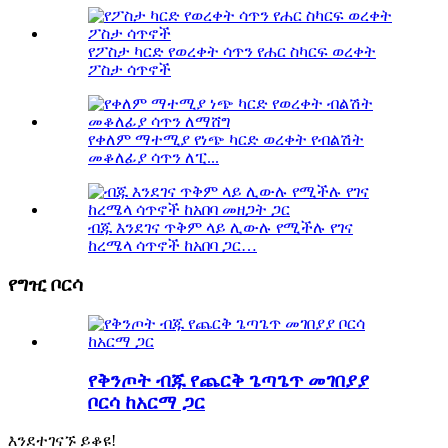
የፖስታ ካርድ የወረቀት ሳጥን የሐር ስካርፍ ወረቀት
ፖስታ ሳጥኖች
የቀለም ማተሚያ የነጭ ካርድ ወረቀት የብልሽት
መቆለፊያ ሳጥን ለፒ...
ብጁ እንደገና ጥቅም ላይ ሊውሉ የሚችሉ የገና
ከረሜላ ሳጥኖች ከአበባ ጋር…
የግዢ ቦርሳ
የቅንጦት ብጁ የጨርቅ ጌጣጌጥ መገበያያ
ቦርሳ ከአርማ ጋር
እንደተገናኙ ይቆዩ!