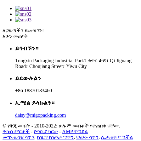
ለጋዜጣችን ይመዝገቡ፡
አሁን መጠየቅ
ይጎብኙን።
Tongxin Packaging Industrial Park፣ ቁጥር 469፣ Qi Jiguang
Road፣ Choujiang Street፣ Yiwu City
ይደውሉልን
+86 18870183460
ኢሜል ይላኩልን።
daisy@migopacking.com
© የቅጂ መብት - 2010-2022: ሁሉም መብቶች የተጠበቁ ናቸው.
ትኩስ ምርቶች
-
የጣቢያ ካርታ
-
AMP ሞባይል
መግነጢሳዊ ሳጥን
,
የሰርግ የስጦታ ሣጥን
,
የአሁኑ ሳጥን
,
ሊታጠፍ የሚችል