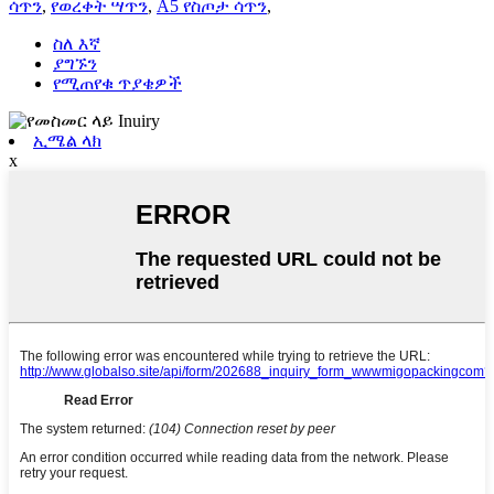
ሳጥን
,
የወረቀት ሣጥን
,
A5 የስጦታ ሳጥን
,
ስለ እኛ
ያግኙን
የሚጠየቁ ጥያቄዎች
ኢሜል ላክ
x