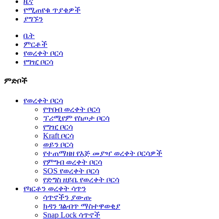
ዜና
የሚጠየቁ ጥያቄዎች
ያግኙን
ቤት
ምርቶች
የወረቀት ቦርሳ
የግዢ ቦርሳ
ምድቦች
የወረቀት ቦርሳ
የጥበብ ወረቀት ቦርሳ
ፕሪሚየም የስጦታ ቦርሳ
የግዢ ቦርሳ
Kraft ቦርሳ
ወይን ቦርሳ
የተጠማዘዘ የእጅ መያዣ ወረቀት ቦርሳዎች
የምግብ ወረቀት ቦርሳ
SOS የወረቀት ቦርሳ
የድግስ ዘይቤ የወረቀት ቦርሳ
የካርቶን ወረቀት ሳጥን
ሳጥኖችን ያውጡ
ክዳን ገልብጥ ማስተዋወቂያ
Snap Lock ሳጥኖች