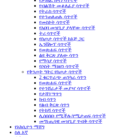
የታጠፈ ክዳን ሳጥኖች
የብልሽት መቆለፊያ ሳጥኖች
የትራስ ሳጥኖች
የተንጠለጠሉ ሳጥኖች
የመስኮት ሳጥኖች
የአበባ መዝጊያ ያላቸው ሳጥኖች
ትሪ ሳጥኖች
የስጦታ ሳጥኖች ከእጅ ጋር
ኤንቨሎፕ ሳጥኖች
የመጽሐፍ ሳጥኖች
ልዩ ቅርጽ ያለው ሳጥን
የማሳያ ሳጥኖች
የሶስት ማዕዘን ሳጥኖች
የቅንጦት ግትር የስጦታ ሳጥኖች
2 ቁርጥራጭ ጠንካራ ሳጥን
የመጽሐፍ ሳጥኖች
የተንሸራታች መያዣ ሳጥኖች
የታሸገ ሣጥን
ክብ ሳጥን
የልብ ቅርጽ ሳጥን
የትከሻ ሳጥኖች
ሊሰበሰቡ የሚችሉ/የሚታጠፍ ሳጥኖች
መግነጢሳዊ መዝጊያ ጥብቅ ሳጥኖች
የአክሲዮን ማሸግ
ስለ እኛ