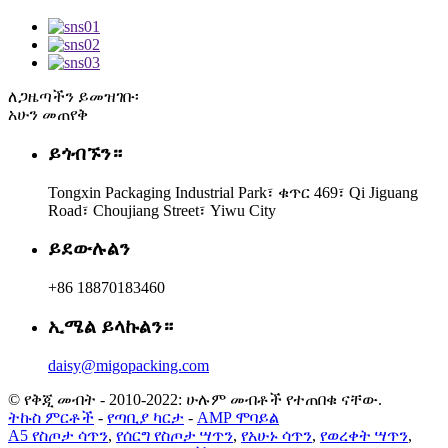
ለጋዜጣችን ይመዝገቡ፡
አሁን መጠየቅ
ይጎብኙን።
Tongxin Packaging Industrial Park፣ ቁጥር 469፣ Qi Jiguang
Road፣ Choujiang Street፣ Yiwu City
ይደውሉልን
+86 18870183460
ኢሜል ይላኩልን።
daisy@migopacking.com
© የቅጂ መብት - 2010-2022: ሁሉም መብቶች የተጠበቁ ናቸው.
ትኩስ ምርቶች
-
የጣቢያ ካርታ
-
AMP ሞባይል
A5 የስጦታ ሳጥን
,
የሰርግ የስጦታ ሣጥን
,
የአሁኑ ሳጥን
,
የወረቀት ሣጥን
,