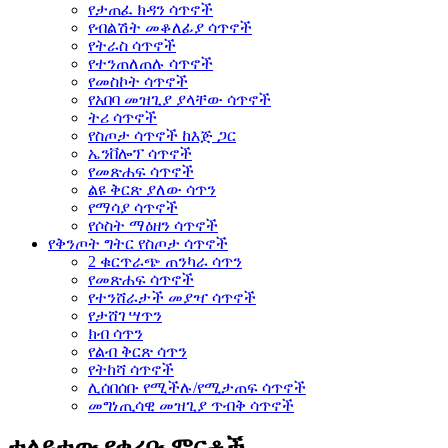
የታጠፈ ክዳን ሳጥኖች
የብልሽት መቆለፊያ ሳጥኖች
የትራስ ሳጥኖች
የተንጠለጠሉ ሳጥኖች
የመስኮት ሳጥኖች
የአበባ መዝጊያ ያላቸው ሳጥኖች
ትሪ ሳጥኖች
የስጦታ ሳጥኖች ከእጅ ጋር
ኤንቨሎፕ ሳጥኖች
የመጽሐፍ ሳጥኖች
ልዩ ቅርጽ ያለው ሳጥን
የማሳያ ሳጥኖች
የሶስት ማዕዘን ሳጥኖች
የቅንጦት ግትር የስጦታ ሳጥኖች
2 ቁርጥራጭ ጠንካራ ሳጥን
የመጽሐፍ ሳጥኖች
የተንሸራታች መያዣ ሳጥኖች
የታሸገ ሣጥን
ክብ ሳጥን
የልብ ቅርጽ ሳጥን
የትከሻ ሳጥኖች
ሊሰበሰቡ የሚችሉ/የሚታጠፍ ሳጥኖች
መግነጢሳዊ መዝጊያ ጥብቅ ሳጥኖች
ተለይተው የቀረቡ ምርቶች