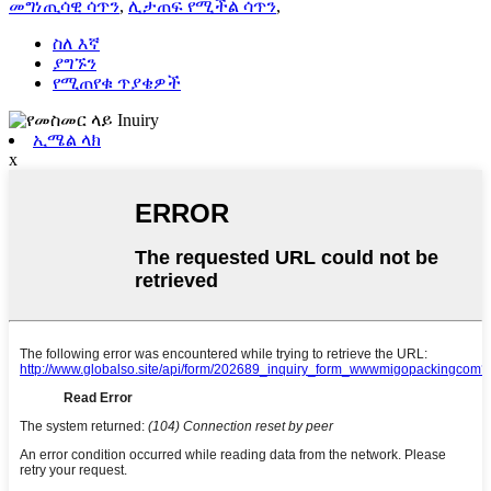
መግነጢሳዊ ሳጥን
,
ሊታጠፍ የሚችል ሳጥን
,
ስለ እኛ
ያግኙን
የሚጠየቁ ጥያቄዎች
ኢሜል ላክ
x