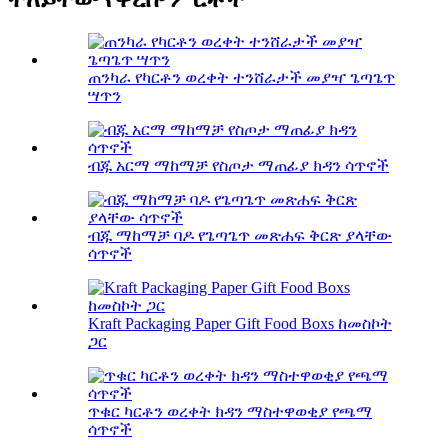
ጠንካራ የካርቶን ወረቀት ተንሸራታች መያዣ ጌጣጌጥ
ሣጥን
ብጁ አርማ ማከማቻ የስጦታ ማጠፊያ ክዳን ሳጥኖች
ብጁ ማከማቻ ባዶ የጌጣጌጥ መጽሐፍ ቅርጽ ያላቸው
ሳጥኖች
Kraft Packaging Paper Gift Food Boxs ከመስኮት
ጋር
ጥቁር ካርቶን ወረቀት ክዳን ማስተዋወቂያ የጫማ
ሳጥኖች