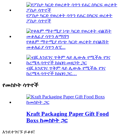
የፖስታ ካርድ የወረቀት ሳጥን የሐር ስካርፍ ወረቀት
ፖስታ ሳጥኖች
የቀለም ማተሚያ የነጭ ካርድ ወረቀት የብልሽት
መቆለፊያ ሳጥን ለፒ...
ብጁ እንደገና ጥቅም ላይ ሊውሉ የሚችሉ የገና
ከረሜላ ሳጥኖች ከአበባ ጋር…
የመስኮት ሳጥኖች
Kraft Packaging Paper Gift Food
Boxs ከመስኮት ጋር
እንደተገናኙ ይቆዩ!