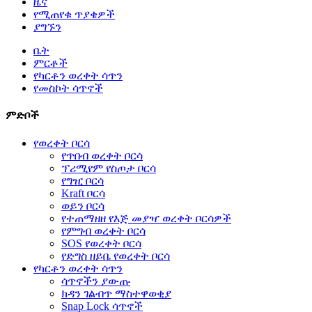
ዜና
የሚጠየቁ ጥያቄዎች
ያግኙን
ቤት
ምርቶች
የካርቶን ወረቀት ሳጥን
የመስኮት ሳጥኖች
ምድቦች
የወረቀት ቦርሳ
የጥበብ ወረቀት ቦርሳ
ፕሪሚየም የስጦታ ቦርሳ
የግዢ ቦርሳ
Kraft ቦርሳ
ወይን ቦርሳ
የተጠማዘዘ የእጅ መያዣ ወረቀት ቦርሳዎች
የምግብ ወረቀት ቦርሳ
SOS የወረቀት ቦርሳ
የድግስ ዘይቤ የወረቀት ቦርሳ
የካርቶን ወረቀት ሳጥን
ሳጥኖችን ያውጡ
ክዳን ገልብጥ ማስተዋወቂያ
Snap Lock ሳጥኖች