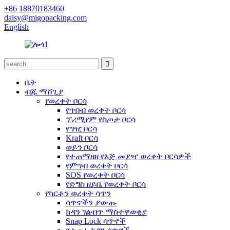
+86 18870183460
daisy@migopacking.com
English
ቤት
ብጁ ማሸጊያ
የወረቀት ቦርሳ
የጥበብ ወረቀት ቦርሳ
ፕሪሚየም የስጦታ ቦርሳ
የግዢ ቦርሳ
Kraft ቦርሳ
ወይን ቦርሳ
የተጠማዘዘ የእጅ መያዣ ወረቀት ቦርሳዎች
የምግብ ወረቀት ቦርሳ
SOS የወረቀት ቦርሳ
የድግስ ዘይቤ የወረቀት ቦርሳ
የካርቶን ወረቀት ሳጥን
ሳጥኖችን ያውጡ
ክዳን ገልብጥ ማስተዋወቂያ
Snap Lock ሳጥኖች