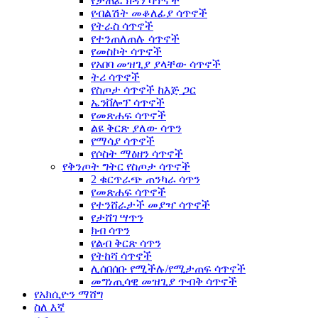
የታጠፈ ክዳን ሳጥኖች
የብልሽት መቆለፊያ ሳጥኖች
የትራስ ሳጥኖች
የተንጠለጠሉ ሳጥኖች
የመስኮት ሳጥኖች
የአበባ መዝጊያ ያላቸው ሳጥኖች
ትሪ ሳጥኖች
የስጦታ ሳጥኖች ከእጅ ጋር
ኤንቨሎፕ ሳጥኖች
የመጽሐፍ ሳጥኖች
ልዩ ቅርጽ ያለው ሳጥን
የማሳያ ሳጥኖች
የሶስት ማዕዘን ሳጥኖች
የቅንጦት ግትር የስጦታ ሳጥኖች
2 ቁርጥራጭ ጠንካራ ሳጥን
የመጽሐፍ ሳጥኖች
የተንሸራታች መያዣ ሳጥኖች
የታሸገ ሣጥን
ክብ ሳጥን
የልብ ቅርጽ ሳጥን
የትከሻ ሳጥኖች
ሊሰበሰቡ የሚችሉ/የሚታጠፍ ሳጥኖች
መግነጢሳዊ መዝጊያ ጥብቅ ሳጥኖች
የአክሲዮን ማሸግ
ስለ እኛ