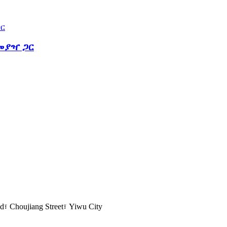
ከመያዣ ጋር
d፣ Choujiang Street፣ Yiwu City