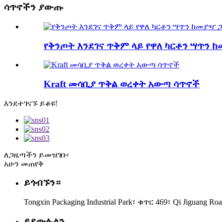
ሳጥኖችን ያውጡ
የቅንጦት እንደገና ጥቅም ላይ የዋለ ካርቶን ሣጥን 
Kraft መሳቢያ ጥቅል ወረቀት አውጣ ሳጥኖች
እንደተገናኙ ይቆዩ!
ለጋዜጣችን ይመዝገቡ፡
አሁን መጠየቅ
ይጎብኙን።
Tongxin Packaging Industrial Park፣ ቁጥር 469፣ Qi Jiguang Roa
ይደውሉልን