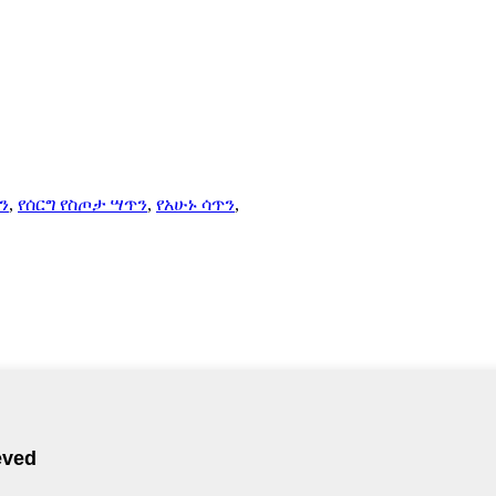
ን
,
የሰርግ የስጦታ ሣጥን
,
የአሁኑ ሳጥን
,