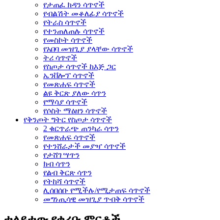
የታጠፈ ክዳን ሳጥኖች
የብልሽት መቆለፊያ ሳጥኖች
የትራስ ሳጥኖች
የተንጠለጠሉ ሳጥኖች
የመስኮት ሳጥኖች
የአበባ መዝጊያ ያላቸው ሳጥኖች
ትሪ ሳጥኖች
የስጦታ ሳጥኖች ከእጅ ጋር
ኤንቨሎፕ ሳጥኖች
የመጽሐፍ ሳጥኖች
ልዩ ቅርጽ ያለው ሳጥን
የማሳያ ሳጥኖች
የሶስት ማዕዘን ሳጥኖች
የቅንጦት ግትር የስጦታ ሳጥኖች
2 ቁርጥራጭ ጠንካራ ሳጥን
የመጽሐፍ ሳጥኖች
የተንሸራታች መያዣ ሳጥኖች
የታሸገ ሣጥን
ክብ ሳጥን
የልብ ቅርጽ ሳጥን
የትከሻ ሳጥኖች
ሊሰበሰቡ የሚችሉ/የሚታጠፍ ሳጥኖች
መግነጢሳዊ መዝጊያ ጥብቅ ሳጥኖች
ተለይተው የቀረቡ ምርቶች