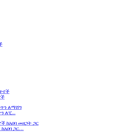
ኖች
 ለፒ...
 ከአበባ ጋር…