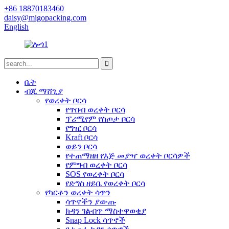
+86 18870183460
daisy@migopacking.com
English
ቤት
ብጁ ማሸጊያ
የወረቀት ቦርሳ
የጥበብ ወረቀት ቦርሳ
ፕሪሚየም የስጦታ ቦርሳ
የግዢ ቦርሳ
Kraft ቦርሳ
ወይን ቦርሳ
የተጠማዘዘ የእጅ መያዣ ወረቀት ቦርሳዎች
የምግብ ወረቀት ቦርሳ
SOS የወረቀት ቦርሳ
የድግስ ዘይቤ የወረቀት ቦርሳ
የካርቶን ወረቀት ሳጥን
ሳጥኖችን ያውጡ
ክዳን ገልብጥ ማስተዋወቂያ
Snap Lock ሳጥኖች