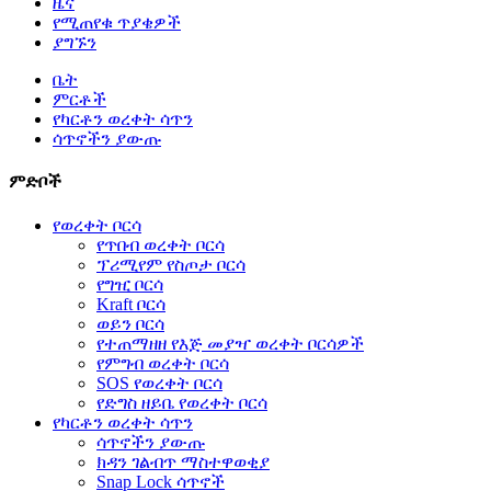
ዜና
የሚጠየቁ ጥያቄዎች
ያግኙን
ቤት
ምርቶች
የካርቶን ወረቀት ሳጥን
ሳጥኖችን ያውጡ
ምድቦች
የወረቀት ቦርሳ
የጥበብ ወረቀት ቦርሳ
ፕሪሚየም የስጦታ ቦርሳ
የግዢ ቦርሳ
Kraft ቦርሳ
ወይን ቦርሳ
የተጠማዘዘ የእጅ መያዣ ወረቀት ቦርሳዎች
የምግብ ወረቀት ቦርሳ
SOS የወረቀት ቦርሳ
የድግስ ዘይቤ የወረቀት ቦርሳ
የካርቶን ወረቀት ሳጥን
ሳጥኖችን ያውጡ
ክዳን ገልብጥ ማስተዋወቂያ
Snap Lock ሳጥኖች