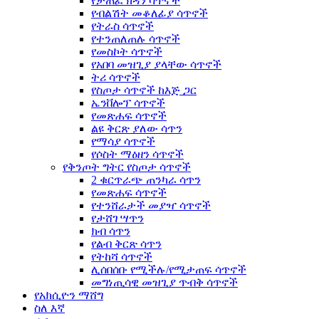
የታጠፈ ክዳን ሳጥኖች
የብልሽት መቆለፊያ ሳጥኖች
የትራስ ሳጥኖች
የተንጠለጠሉ ሳጥኖች
የመስኮት ሳጥኖች
የአበባ መዝጊያ ያላቸው ሳጥኖች
ትሪ ሳጥኖች
የስጦታ ሳጥኖች ከእጅ ጋር
ኤንቨሎፕ ሳጥኖች
የመጽሐፍ ሳጥኖች
ልዩ ቅርጽ ያለው ሳጥን
የማሳያ ሳጥኖች
የሶስት ማዕዘን ሳጥኖች
የቅንጦት ግትር የስጦታ ሳጥኖች
2 ቁርጥራጭ ጠንካራ ሳጥን
የመጽሐፍ ሳጥኖች
የተንሸራታች መያዣ ሳጥኖች
የታሸገ ሣጥን
ክብ ሳጥን
የልብ ቅርጽ ሳጥን
የትከሻ ሳጥኖች
ሊሰበሰቡ የሚችሉ/የሚታጠፍ ሳጥኖች
መግነጢሳዊ መዝጊያ ጥብቅ ሳጥኖች
የአክሲዮን ማሸግ
ስለ እኛ