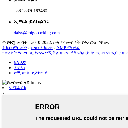
+86 18870183460
ኢሜል ይላኩልን።
daisy@migopacking.com
© የቅጂ መብት - 2010-2022: ሁሉም መብቶች የተጠበቁ ናቸው.
ትኩስ ምርቶች
-
የጣቢያ ካርታ
-
AMP ሞባይል
የወረቀት ሣጥን
,
ሊታጠፍ የሚችል ሳጥን
,
A5 የስጦታ ሳጥን
,
መግነጢሳዊ ሳጥ
ስለ እኛ
ያግኙን
የሚጠየቁ ጥያቄዎች
ኢሜል ላክ
x