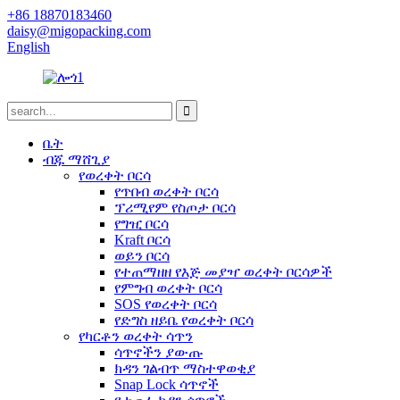
+86 18870183460
daisy@migopacking.com
English
ቤት
ብጁ ማሸጊያ
የወረቀት ቦርሳ
የጥበብ ወረቀት ቦርሳ
ፕሪሚየም የስጦታ ቦርሳ
የግዢ ቦርሳ
Kraft ቦርሳ
ወይን ቦርሳ
የተጠማዘዘ የእጅ መያዣ ወረቀት ቦርሳዎች
የምግብ ወረቀት ቦርሳ
SOS የወረቀት ቦርሳ
የድግስ ዘይቤ የወረቀት ቦርሳ
የካርቶን ወረቀት ሳጥን
ሳጥኖችን ያውጡ
ክዳን ገልብጥ ማስተዋወቂያ
Snap Lock ሳጥኖች