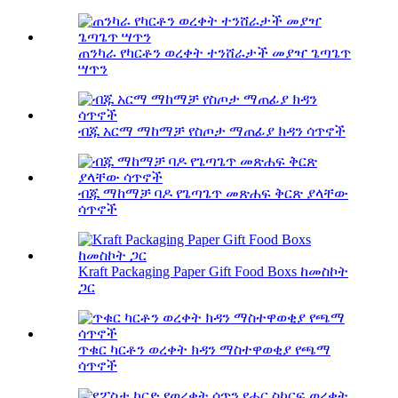
ጠንካራ የካርቶን ወረቀት ተንሸራታች መያዣ ጌጣጌጥ
ሣጥን
ብጁ አርማ ማከማቻ የስጦታ ማጠፊያ ክዳን ሳጥኖች
ብጁ ማከማቻ ባዶ የጌጣጌጥ መጽሐፍ ቅርጽ ያላቸው
ሳጥኖች
Kraft Packaging Paper Gift Food Boxs ከመስኮት
ጋር
ጥቁር ካርቶን ወረቀት ክዳን ማስተዋወቂያ የጫማ
ሳጥኖች