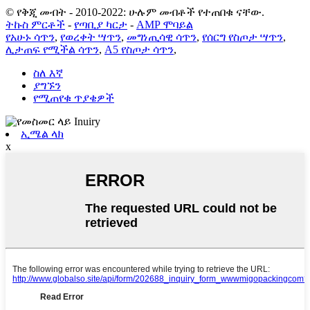
© የቅጂ መብት - 2010-2022: ሁሉም መብቶች የተጠበቁ ናቸው.
ትኩስ ምርቶች
-
የጣቢያ ካርታ
-
AMP ሞባይል
የአሁኑ ሳጥን
,
የወረቀት ሣጥን
,
መግነጢሳዊ ሳጥን
,
የሰርግ የስጦታ ሣጥን
,
ሊታጠፍ የሚችል ሳጥን
,
A5 የስጦታ ሳጥን
,
ስለ እኛ
ያግኙን
የሚጠየቁ ጥያቄዎች
ኢሜል ላክ
x