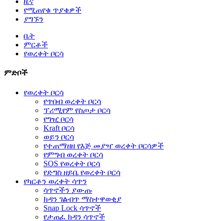
ዜና
የሚጠየቁ ጥያቄዎች
ያግኙን
ቤት
ምርቶች
የወረቀት ቦርሳ
ምድቦች
የወረቀት ቦርሳ
የጥበብ ወረቀት ቦርሳ
ፕሪሚየም የስጦታ ቦርሳ
የግዢ ቦርሳ
Kraft ቦርሳ
ወይን ቦርሳ
የተጠማዘዘ የእጅ መያዣ ወረቀት ቦርሳዎች
የምግብ ወረቀት ቦርሳ
SOS የወረቀት ቦርሳ
የድግስ ዘይቤ የወረቀት ቦርሳ
የካርቶን ወረቀት ሳጥን
ሳጥኖችን ያውጡ
ክዳን ገልብጥ ማስተዋወቂያ
Snap Lock ሳጥኖች
የታጠፈ ክዳን ሳጥኖች