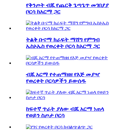
የቅንጦት ብጁ የጨርቅ ጌጣጌጥ መገበያያ
ቦርሳ ከአርማ ጋር
ትልቅ ቡናማ ክራፍት ማሸግ የምግብ
ኤስኦኤስ የወረቀት ቦርሳ ከአርማ ጋር
ብጁ አርማ የተጠማዘዘ የእጅ መያዣ
የወረቀት ቦርሳዎችን ይውሰዱ
ከፍተኛ ጥራት ያለው ብጁ አርማ ነጠላ
የወይን ስጦታ ቦርሳ