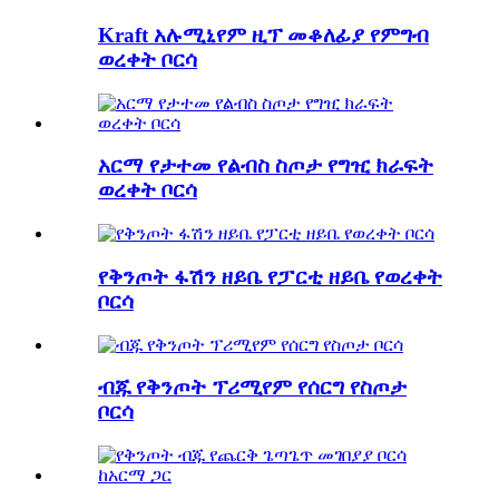
Kraft አሉሚኒየም ዚፕ መቆለፊያ የምግብ
ወረቀት ቦርሳ
አርማ የታተመ የልብስ ስጦታ የግዢ ክራፍት
ወረቀት ቦርሳ
የቅንጦት ፋሽን ዘይቤ የፓርቲ ዘይቤ የወረቀት
ቦርሳ
ብጁ የቅንጦት ፕሪሚየም የሰርግ የስጦታ
ቦርሳ