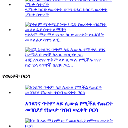
የፖስታ ካርድ የወረቀት ሳጥን የሐር ስካርፍ ወረቀት
ፖስታ ሳጥኖች
የቀለም ማተሚያ የነጭ ካርድ ወረቀት የብልሽት
መቆለፊያ ሳጥን ለፒ...
ብጁ እንደገና ጥቅም ላይ ሊውሉ የሚችሉ የገና
ከረሜላ ሳጥኖች ከአበባ ጋር…
የወረቀት ቦርሳ
እንደገና ጥቅም ላይ ሊውል የሚችል የጨርቅ
መገበያያ የስጦታ ጥበብ ወረቀት ቦርሳ