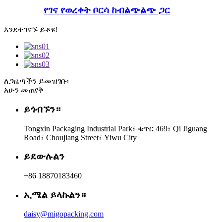
የገና የወረቀት ቦርሳ ከብልጭልጭ ጋር
እንደተገናኙ ይቆዩ!
ለጋዜጣችን ይመዝገቡ፡
አሁን መጠየቅ
ይጎብኙን።
Tongxin Packaging Industrial Park፣ ቁጥር 469፣ Qi Jiguang
Road፣ Choujiang Street፣ Yiwu City
ይደውሉልን
+86 18870183460
ኢሜል ይላኩልን።
daisy@migopacking.com