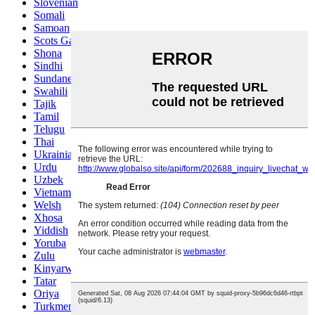
Slovenian
Somali
Samoan
Scots Gaelic
Shona
Sindhi
Sundanese
Swahili
Tajik
Tamil
Telugu
Thai
Ukrainian
Urdu
Uzbek
Vietnamese
Welsh
Xhosa
Yiddish
Yoruba
Zulu
Kinyarwanda
Tatar
Oriya
Turkmen