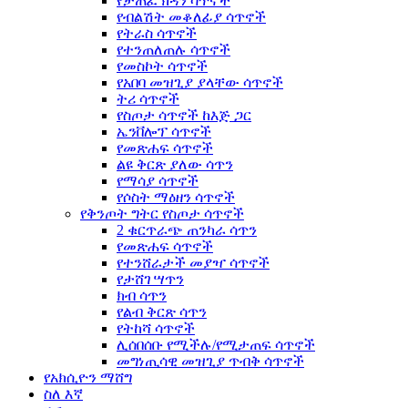
የታጠፈ ክዳን ሳጥኖች
የብልሽት መቆለፊያ ሳጥኖች
የትራስ ሳጥኖች
የተንጠለጠሉ ሳጥኖች
የመስኮት ሳጥኖች
የአበባ መዝጊያ ያላቸው ሳጥኖች
ትሪ ሳጥኖች
የስጦታ ሳጥኖች ከእጅ ጋር
ኤንቨሎፕ ሳጥኖች
የመጽሐፍ ሳጥኖች
ልዩ ቅርጽ ያለው ሳጥን
የማሳያ ሳጥኖች
የሶስት ማዕዘን ሳጥኖች
የቅንጦት ግትር የስጦታ ሳጥኖች
2 ቁርጥራጭ ጠንካራ ሳጥን
የመጽሐፍ ሳጥኖች
የተንሸራታች መያዣ ሳጥኖች
የታሸገ ሣጥን
ክብ ሳጥን
የልብ ቅርጽ ሳጥን
የትከሻ ሳጥኖች
ሊሰበሰቡ የሚችሉ/የሚታጠፍ ሳጥኖች
መግነጢሳዊ መዝጊያ ጥብቅ ሳጥኖች
የአክሲዮን ማሸግ
ስለ እኛ