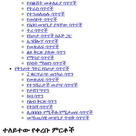
የብልሽት መቆለፊያ ሳጥኖች
የትራስ ሳጥኖች
የተንጠለጠሉ ሳጥኖች
የመስኮት ሳጥኖች
የአበባ መዝጊያ ያላቸው ሳጥኖች
ትሪ ሳጥኖች
የስጦታ ሳጥኖች ከእጅ ጋር
ኤንቨሎፕ ሳጥኖች
የመጽሐፍ ሳጥኖች
ልዩ ቅርጽ ያለው ሳጥን
የማሳያ ሳጥኖች
የሶስት ማዕዘን ሳጥኖች
የቅንጦት ግትር የስጦታ ሳጥኖች
2 ቁርጥራጭ ጠንካራ ሳጥን
የመጽሐፍ ሳጥኖች
የተንሸራታች መያዣ ሳጥኖች
የታሸገ ሣጥን
ክብ ሳጥን
የልብ ቅርጽ ሳጥን
የትከሻ ሳጥኖች
ሊሰበሰቡ የሚችሉ/የሚታጠፍ ሳጥኖች
መግነጢሳዊ መዝጊያ ጥብቅ ሳጥኖች
ተለይተው የቀረቡ ምርቶች