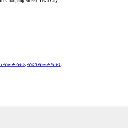
d፣ Choujiang Street፣ Yiwu City
5 የስጦታ ሳጥን
,
የሰርግ የስጦታ ሣጥን
,