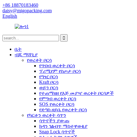
+86 18870183460
daisy@migopacking.com
English
ቤት
ብጁ ማሸጊያ
የወረቀት ቦርሳ
የጥበብ ወረቀት ቦርሳ
ፕሪሚየም የስጦታ ቦርሳ
የግዢ ቦርሳ
Kraft ቦርሳ
ወይን ቦርሳ
የተጠማዘዘ የእጅ መያዣ ወረቀት ቦርሳዎች
የምግብ ወረቀት ቦርሳ
SOS የወረቀት ቦርሳ
የድግስ ዘይቤ የወረቀት ቦርሳ
የካርቶን ወረቀት ሳጥን
ሳጥኖችን ያውጡ
ክዳን ገልብጥ ማስተዋወቂያ
Snap Lock ሳጥኖች