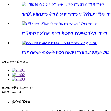
ዝግጁ አክሲዮን ትንሽ ነጭ ሣጥን የማሸጊያ ሜዳ ሣ
የማጓጓዣ ፖስታ ሳጥን ካርቶን የአውሮፕላን ሣጥን
የገና ስጦታ ወረቀት ቦርሳ ከአበባ ማሸጊያ እጀታ ጋር
እንደተገናኙ ይቆዩ!
ለጋዜጣችን ይመዝገቡ፡
አሁን መጠየቅ
ይጎብኙን።