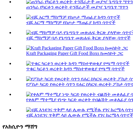
ጠንካራ የካርቶን ወረቀት ተንሸራታች መያዣ ጌጣጌጥ ሣጥን
ብጁ አርማ ማከማቻ የስጦታ ማጠፊያ ክዳን ሳጥኖች
ብጁ ማከማቻ ባዶ የጌጣጌጥ መጽሐፍ ቅርጽ ያላቸው ሳጥኖች
Kraft Packaging Paper Gift Food Boxs ከመስኮት ጋር
ጥቁር ካርቶን ወረቀት ክዳን ማስተዋወቂያ የጫማ ሳጥኖች
የፖስታ ካርድ የወረቀት ሳጥን የሐር ስካርፍ ወረቀት ፖስታ ሳጥ
የቀለም ማተሚያ የነጭ ካርድ ወረቀት የብልሽት መቆለፊያ ሳጥን
ብጁ እንደገና ጥቅም ላይ ሊውሉ የሚችሉ የገና ከረሜላ ሳጥኖች
የአክሲዮን ማሸግ