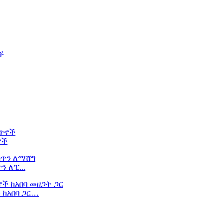
ኖች
 ለፒ...
 ከአበባ ጋር…