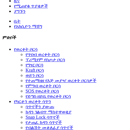
ዜና
የሚጠየቁ ጥያቄዎች
ያግኙን
ቤት
የአክሲዮን ማሸግ
ምድቦች
የወረቀት ቦርሳ
የጥበብ ወረቀት ቦርሳ
ፕሪሚየም የስጦታ ቦርሳ
የግዢ ቦርሳ
Kraft ቦርሳ
ወይን ቦርሳ
የተጠማዘዘ የእጅ መያዣ ወረቀት ቦርሳዎች
የምግብ ወረቀት ቦርሳ
SOS የወረቀት ቦርሳ
የድግስ ዘይቤ የወረቀት ቦርሳ
የካርቶን ወረቀት ሳጥን
ሳጥኖችን ያውጡ
ክዳን ገልብጥ ማስተዋወቂያ
Snap Lock ሳጥኖች
የታጠፈ ክዳን ሳጥኖች
የብልሽት መቆለፊያ ሳጥኖች