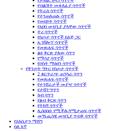
የታጠፈ ክዳን ሳጥኖች
የብልሽት መቆለፊያ ሳጥኖች
የትራስ ሳጥኖች
የተንጠለጠሉ ሳጥኖች
የመስኮት ሳጥኖች
የአበባ መዝጊያ ያላቸው ሳጥኖች
ትሪ ሳጥኖች
የስጦታ ሳጥኖች ከእጅ ጋር
ኤንቨሎፕ ሳጥኖች
የመጽሐፍ ሳጥኖች
ልዩ ቅርጽ ያለው ሳጥን
የማሳያ ሳጥኖች
የሶስት ማዕዘን ሳጥኖች
የቅንጦት ግትር የስጦታ ሳጥኖች
2 ቁርጥራጭ ጠንካራ ሳጥን
የመጽሐፍ ሳጥኖች
የተንሸራታች መያዣ ሳጥኖች
የታሸገ ሣጥን
ክብ ሳጥን
የልብ ቅርጽ ሳጥን
የትከሻ ሳጥኖች
ሊሰበሰቡ የሚችሉ/የሚታጠፍ ሳጥኖች
መግነጢሳዊ መዝጊያ ጥብቅ ሳጥኖች
የአክሲዮን ማሸግ
ስለ እኛ