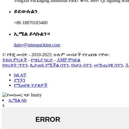
Tongxin Packaging Industrial Park፣ ቁጥር 469፣ Qi Jiguang Roa
ይደውሉልን
+86 18870183460
ኢሜል ይላኩልን።
daisy@migopacking.com
© የቅጂ መብት - 2010-2022: ሁሉም መብቶች የተጠበቁ ናቸው.
ትኩስ ምርቶች
-
የጣቢያ ካርታ
-
AMP ሞባይል
የወረቀት ሣጥን
,
ሊታጠፍ የሚችል ሳጥን
,
የአሁኑ ሳጥን
,
መግነጢሳዊ ሳጥን
,
A
ስለ እኛ
ያግኙን
የሚጠየቁ ጥያቄዎች
ኢሜል ላክ
x