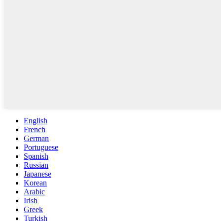
English
French
German
Portuguese
Spanish
Russian
Japanese
Korean
Arabic
Irish
Greek
Turkish