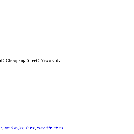
d፣ Choujiang Street፣ Yiwu City
ን
,
መግነጢሳዊ ሳጥን
,
የወረቀት ሣጥን
,