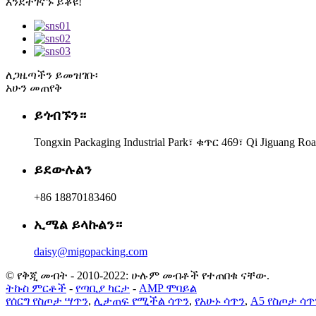
እንደተገናኙ ይቆዩ!
ለጋዜጣችን ይመዝገቡ፡
አሁን መጠየቅ
ይጎብኙን።
Tongxin Packaging Industrial Park፣ ቁጥር 469፣ Qi Jiguang Roa
ይደውሉልን
+86 18870183460
ኢሜል ይላኩልን።
daisy@migopacking.com
© የቅጂ መብት - 2010-2022: ሁሉም መብቶች የተጠበቁ ናቸው.
ትኩስ ምርቶች
-
የጣቢያ ካርታ
-
AMP ሞባይል
የሰርግ የስጦታ ሣጥን
,
ሊታጠፍ የሚችል ሳጥን
,
የአሁኑ ሳጥን
,
A5 የስጦታ ሳጥ