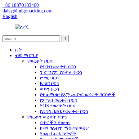
+86 18870183460
daisy@migopacking.com
English
ቤት
ብጁ ማሸጊያ
የወረቀት ቦርሳ
የጥበብ ወረቀት ቦርሳ
ፕሪሚየም የስጦታ ቦርሳ
የግዢ ቦርሳ
Kraft ቦርሳ
ወይን ቦርሳ
የተጠማዘዘ የእጅ መያዣ ወረቀት ቦርሳዎች
የምግብ ወረቀት ቦርሳ
SOS የወረቀት ቦርሳ
የድግስ ዘይቤ የወረቀት ቦርሳ
የካርቶን ወረቀት ሳጥን
ሳጥኖችን ያውጡ
ክዳን ገልብጥ ማስተዋወቂያ
Snap Lock ሳጥኖች