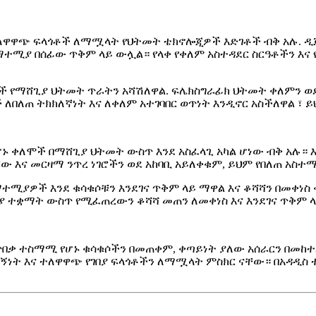
ተለዋዋጭ ፍላጎቶች ለማሟላት የህትመት ቴክኖሎጂዎች እድገቶች ብቅ አሉ. ዲ
ተሚያ በሰፊው ጥቅም ላይ ውሏል። የላቀ የቀለም አስተዳደር ስርዓቶችን እ
 የማሸጊያ ህትመት ጥራትን አሻሽለዋል. ፍሌክስግራፊክ ህትመት ቀለምን ወ
በለጠ ትክክለኛነት እና ለቀለም አተገባበር ወጥነት እንዲኖር አስችለዋል ፣ ይ
ኑ ቀለሞች በማሸጊያ ህትመት ውስጥ እንደ አስፈላጊ አካል ሆነው ብቅ አሉ። 
 እና መርዛማ ንጥረ ነገሮችን ወደ አከባቢ አይለቀቁም, ይህም የበለጠ አስተ
ያዎች እንደ ቁሳቁሶቹን እንደገና ጥቅም ላይ ማዋል እና ቆሻሻን በመቀነስ ቀ
ሚያ ተቋማት ውስጥ የሚፈጠረውን ቆሻሻ መጠን ለመቀነስ እና እንደገና ጥቅም
 ጥበቃ ተስማሚ የሆኑ ቁሳቁሶችን በመጠቀም, ቀጣይነት ያለው አሰራርን በመከ
ነት እና ተለዋዋጭ የገበያ ፍላጎቶችን ለማሟላት ምስክር ናቸው። በአዳዲስ ቴ