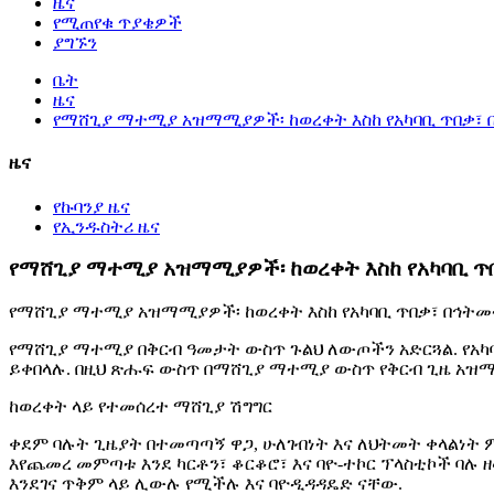
ዜና
የሚጠየቁ ጥያቄዎች
ያግኙን
ቤት
ዜና
የማሸጊያ ማተሚያ አዝማሚያዎች፡ ከወረቀት እስከ የአካባቢ ጥበቃ፣ 
ዜና
የኩባንያ ዜና
የኢንዱስትሪ ዜና
የማሸጊያ ማተሚያ አዝማሚያዎች፡ ከወረቀት እስከ የአካባቢ ጥ
የማሸጊያ ማተሚያ አዝማሚያዎች፡ ከወረቀት እስከ የአካባቢ ጥበቃ፣ በኅትመ
የማሸጊያ ማተሚያ በቅርብ ዓመታት ውስጥ ጉልህ ለውጦችን አድርጓል. የአካባ
ይቀበላሉ. በዚህ ጽሑፍ ውስጥ በማሸጊያ ማተሚያ ውስጥ የቅርብ ጊዜ አዝማ
ከወረቀት ላይ የተመሰረተ ማሸጊያ ሽግግር
ቀደም ባሉት ጊዜያት በተመጣጣኝ ዋጋ, ሁለገብነት እና ለህትመት ቀላልነት 
እየጨመረ መምጣቱ እንደ ካርቶን፣ ቆርቆሮ፣ እና ባዮ-ተኮር ፕላስቲኮች ባሉ 
እንደገና ጥቅም ላይ ሊውሉ የሚችሉ እና ባዮዲዳዳዴድ ናቸው.