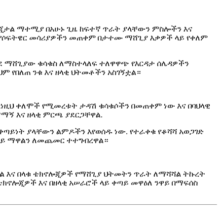
ጂታል ማተሚያ በአሁኑ ጊዜ ከፍተኛ ጥራት ያላቸውን ምስሎችን እና
ና የሶፍትዌር መሳሪያዎችን መጠቀም በታተሙ ማሸጊያ እቃዎች ላይ የቀለም
ደ ማሸጊያው ቁሳቁስ ለማስተላለፍ ተለዋዋጭ የእርዳታ ሰሌዳዎችን
ህም የበለጠ ንቁ እና ዘላቂ ህትመቶችን አስገኝቷል።
እነዚህ ቀለሞች የሚመረቱት ታዳሽ ቁሳቁሶችን በመጠቀም ነው እና በባህላዊ
ማማኝ እና ዘላቂ ምርጫ ያደርጋቸዋል.
ጣይነት ያላቸውን ልምዶችን እየወሰዱ ነው. የተራቀቁ የቆሻሻ አወጋገድ
 ላይ ማዋልን ለመጨመር ተተግብረዋል።
ተል እና በላቁ ቴክኖሎጂዎች የማሸጊያ ህትመትን ጥራት ለማሻሻል ትኩረት
ክኖሎጂዎች እና በዘላቂ አሠራሮች ላይ ቀጣይ መዋዕለ ንዋይ በማፍሰስ