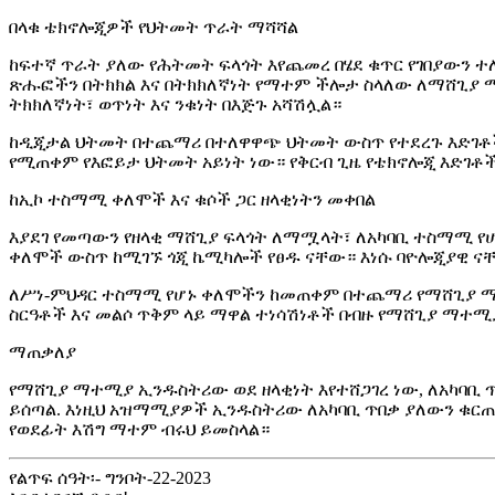
በላቁ ቴክኖሎጂዎች የህትመት ጥራት ማሻሻል
ከፍተኛ ጥራት ያለው የሕትመት ፍላጎት እየጨመረ በሄደ ቁጥር የገበያውን 
ጽሑፎችን በትክክል እና በትክክለኛነት የማተም ችሎታ ስላለው ለማሸጊያ ማ
ትክክለኛነት፣ ወጥነት እና ንቁነት በእጅጉ አሻሽሏል።
ከዲጂታል ህትመት በተጨማሪ በተለዋዋጭ ህትመት ውስጥ የተደረጉ እድገቶች
የሚጠቀም የእፎይታ ህትመት አይነት ነው። የቅርብ ጊዜ የቴክኖሎጂ እድገቶች ለ
ከኢኮ ተስማሚ ቀለሞች እና ቁሶች ጋር ዘላቂነትን መቀበል
እያደገ የመጣውን የዘላቂ ማሸጊያ ፍላጎት ለማሟላት፣ ለአካባቢ ተስማሚ የሆ
ቀለሞች ውስጥ ከሚገኙ ጎጂ ኬሚካሎች የፀዱ ናቸው። እነሱ ባዮሎጂያዊ ናቸው
ለሥነ-ምህዳር ተስማሚ የሆኑ ቀለሞችን ከመጠቀም በተጨማሪ የማሸጊያ ማተሚ
ስርዓቶች እና መልሶ ጥቅም ላይ ማዋል ተነሳሽነቶች በብዙ የማሸጊያ ማተ
ማጠቃለያ
የማሸጊያ ማተሚያ ኢንዱስትሪው ወደ ዘላቂነት እየተሸጋገረ ነው, ለአካባቢ
ይሰጣል. እነዚህ አዝማሚያዎች ኢንዱስትሪው ለአካባቢ ጥበቃ ያለውን ቁርጠኝ
የወደፊት እሽግ ማተም ብሩህ ይመስላል።
የልጥፍ ሰዓት፡- ግንቦት-22-2023