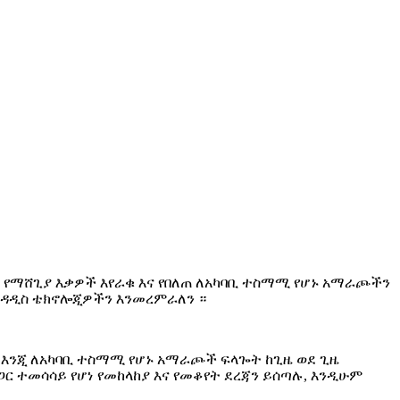
ር የማሸጊያ እቃዎች እየራቁ እና የበለጠ ለአካባቢ ተስማሚ የሆኑ አማራጮችን
አዳዲስ ቴክኖሎጂዎችን እንመረምራለን ።
ን እንጂ ለአካባቢ ተስማሚ የሆኑ አማራጮች ፍላጐት ከጊዜ ወደ ጊዜ
ጋር ተመሳሳይ የሆነ የመከላከያ እና የመቆየት ደረጃን ይሰጣሉ, እንዲሁም