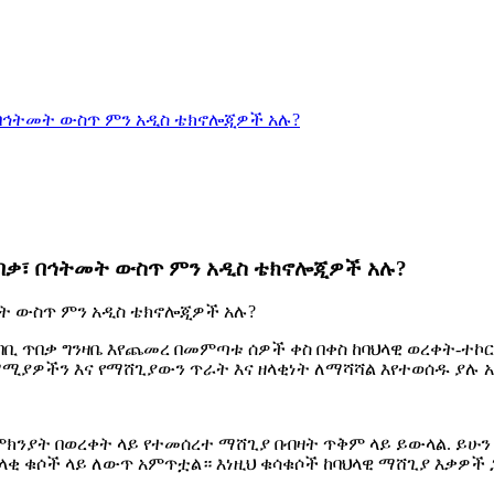
በኅትመት ውስጥ ምን አዲስ ቴክኖሎጂዎች አሉ?
በቃ፣ በኅትመት ውስጥ ምን አዲስ ቴክኖሎጂዎች አሉ?
ት ውስጥ ምን አዲስ ቴክኖሎጂዎች አሉ?
ቢ ጥበቃ ግንዛቤ እየጨመረ በመምጣቱ ሰዎች ቀስ በቀስ ከባህላዊ ወረቀት-ተኮ
ሚያዎችን እና የማሸጊያውን ጥራት እና ዘላቂነት ለማሻሻል እየተወሰዱ ያሉ 
ምክንያት በወረቀት ላይ የተመሰረተ ማሸጊያ በብዛት ጥቅም ላይ ይውላል. ይሁ
ዘላቂ ቁሶች ላይ ለውጥ አምጥቷል። እነዚህ ቁሳቁሶች ከባህላዊ ማሸጊያ እቃዎች 