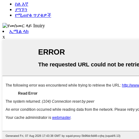
ስለ እኛ
ያግኙን
የሚጠየቁ ጥያቄዎች
ኢሜል ላክ
x