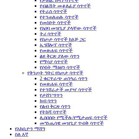
የታጠፈ ክዳን ሳጥኖች
የብልሽት መቆለፊያ ሳጥኖች
የትራስ ሳጥኖች
የተንጠለጠሉ ሳጥኖች
የመስኮት ሳጥኖች
የአበባ መዝጊያ ያላቸው ሳጥኖች
ትሪ ሳጥኖች
የስጦታ ሳጥኖች ከእጅ ጋር
ኤንቨሎፕ ሳጥኖች
የመጽሐፍ ሳጥኖች
ልዩ ቅርጽ ያለው ሳጥን
የማሳያ ሳጥኖች
የሶስት ማዕዘን ሳጥኖች
የቅንጦት ግትር የስጦታ ሳጥኖች
2 ቁርጥራጭ ጠንካራ ሳጥን
የመጽሐፍ ሳጥኖች
የተንሸራታች መያዣ ሳጥኖች
የታሸገ ሣጥን
ክብ ሳጥን
የልብ ቅርጽ ሳጥን
የትከሻ ሳጥኖች
ሊሰበሰቡ የሚችሉ/የሚታጠፍ ሳጥኖች
መግነጢሳዊ መዝጊያ ጥብቅ ሳጥኖች
የአክሲዮን ማሸግ
ስለ እኛ