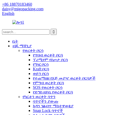
+86 18870183460
daisy@migopacking.com
English
ቤት
ብጁ ማሸጊያ
የወረቀት ቦርሳ
የጥበብ ወረቀት ቦርሳ
ፕሪሚየም የስጦታ ቦርሳ
የግዢ ቦርሳ
Kraft ቦርሳ
ወይን ቦርሳ
የተጠማዘዘ የእጅ መያዣ ወረቀት ቦርሳዎች
የምግብ ወረቀት ቦርሳ
SOS የወረቀት ቦርሳ
የድግስ ዘይቤ የወረቀት ቦርሳ
የካርቶን ወረቀት ሳጥን
ሳጥኖችን ያውጡ
ክዳን ገልብጥ ማስተዋወቂያ
Snap Lock ሳጥኖች