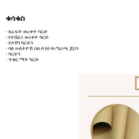
ቁሳቁስ
· ክራፍት ወረቀት ካርድ
· የተሸፈነ ወረቀት ካርድ
· የታሸገ ካርቶን
· ባለ ሁለትዮሽ ሰሌዳ ከነጭ/ግራጫ ጀርባ
· ካርቶን
· ጥቁር ማት ካርድ