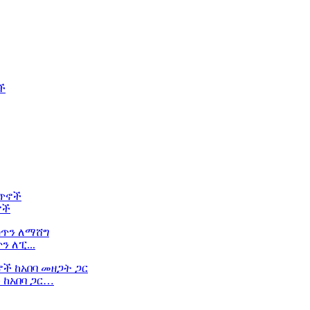
ኖች
 ለፒ...
 ከአበባ ጋር…