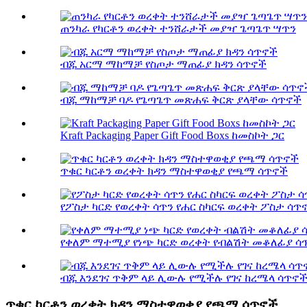
ጠንካራ የካርቶን ወረቀት ተንሸራታች መያዣ ጌጣጌጥ ሣጥን
ብጁ አርማ ማከማቻ የስጦታ ማጠፊያ ክዳን ሳጥኖች
ብጁ ማከማቻ ባዶ የጌጣጌጥ መጽሐፍ ቅርጽ ያላቸው ሳጥኖች
Kraft Packaging Paper Gift Food Boxs ከመስኮት ጋር
ጥቁር ካርቶን ወረቀት ክዳን ማስተዋወቂያ የጫማ ሳጥኖች
የፖስታ ካርድ የወረቀት ሳጥን የሐር ስካርፍ ወረቀት ፖስታ ሳጥ
የቀለም ማተሚያ የነጭ ካርድ ወረቀት የብልሽት መቆለፊያ ሳጥን
ብጁ እንደገና ጥቅም ላይ ሊውሉ የሚችሉ የገና ከረሜላ ሳጥኖች
ጥቁር ካርቶን ወረቀት ክዳን ማስተዋወቂያ የጫማ ሳጥኖች