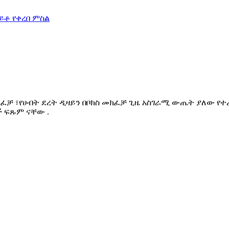
ክፈቻ ፣የሀብት ደረት ዲዛይን በቦክስ መክፈቻ ጊዜ አስገራሚ ውጤት ያለው 
ች ፍጹም ናቸው .