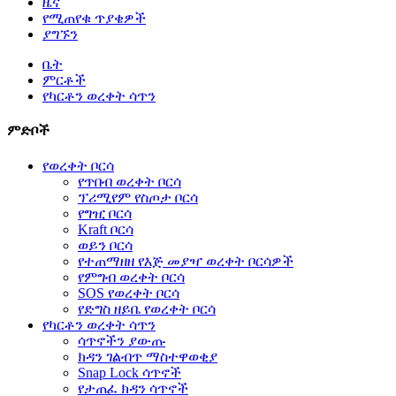
ዜና
የሚጠየቁ ጥያቄዎች
ያግኙን
ቤት
ምርቶች
የካርቶን ወረቀት ሳጥን
ምድቦች
የወረቀት ቦርሳ
የጥበብ ወረቀት ቦርሳ
ፕሪሚየም የስጦታ ቦርሳ
የግዢ ቦርሳ
Kraft ቦርሳ
ወይን ቦርሳ
የተጠማዘዘ የእጅ መያዣ ወረቀት ቦርሳዎች
የምግብ ወረቀት ቦርሳ
SOS የወረቀት ቦርሳ
የድግስ ዘይቤ የወረቀት ቦርሳ
የካርቶን ወረቀት ሳጥን
ሳጥኖችን ያውጡ
ክዳን ገልብጥ ማስተዋወቂያ
Snap Lock ሳጥኖች
የታጠፈ ክዳን ሳጥኖች