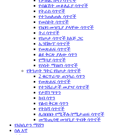
የታጠፈ ክዳን ሳጥኖች
የብልሽት መቆለፊያ ሳጥኖች
የትራስ ሳጥኖች
የተንጠለጠሉ ሳጥኖች
የመስኮት ሳጥኖች
የአበባ መዝጊያ ያላቸው ሳጥኖች
ትሪ ሳጥኖች
የስጦታ ሳጥኖች ከእጅ ጋር
ኤንቨሎፕ ሳጥኖች
የመጽሐፍ ሳጥኖች
ልዩ ቅርጽ ያለው ሳጥን
የማሳያ ሳጥኖች
የሶስት ማዕዘን ሳጥኖች
የቅንጦት ግትር የስጦታ ሳጥኖች
2 ቁርጥራጭ ጠንካራ ሳጥን
የመጽሐፍ ሳጥኖች
የተንሸራታች መያዣ ሳጥኖች
የታሸገ ሣጥን
ክብ ሳጥን
የልብ ቅርጽ ሳጥን
የትከሻ ሳጥኖች
ሊሰበሰቡ የሚችሉ/የሚታጠፍ ሳጥኖች
መግነጢሳዊ መዝጊያ ጥብቅ ሳጥኖች
የአክሲዮን ማሸግ
ስለ እኛ