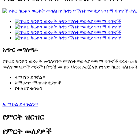
አጭር መግለጫ፡-
የጥቁር ካርቶን ወረቀት መገለባበጥ የማስተዋወቂያ የጫማ ሳጥኖች የፊት መ
መለዋወጫዎች ወይም በትንሽ መጠን ፣እንደ ኦሪጅናል የንግድ ካርድ ባለቤቶ
ላሜሽን ይገኛል።
አማራጭ ማጠናቀቂያዎች
የተለያየ ቁሳቁስ
ኢሜይል ይላኩልን።
የምርት ዝርዝር
የምርት መለያዎች