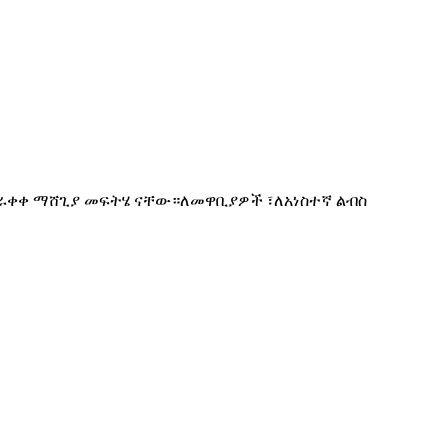
የተራቀቀ ማሸጊያ መፍትሄ ናቸው።ለመዋቢያዎች ፣ለአነስተኛ ልብስ