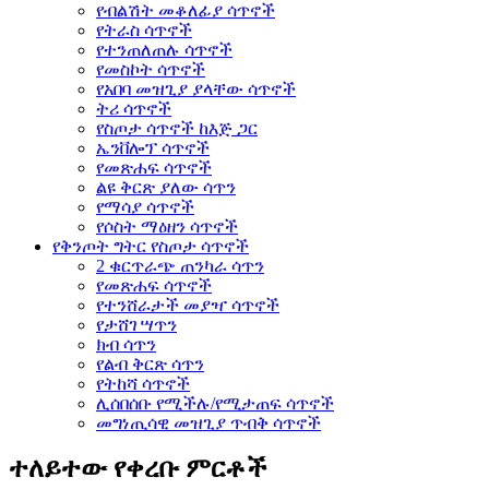
የብልሽት መቆለፊያ ሳጥኖች
የትራስ ሳጥኖች
የተንጠለጠሉ ሳጥኖች
የመስኮት ሳጥኖች
የአበባ መዝጊያ ያላቸው ሳጥኖች
ትሪ ሳጥኖች
የስጦታ ሳጥኖች ከእጅ ጋር
ኤንቨሎፕ ሳጥኖች
የመጽሐፍ ሳጥኖች
ልዩ ቅርጽ ያለው ሳጥን
የማሳያ ሳጥኖች
የሶስት ማዕዘን ሳጥኖች
የቅንጦት ግትር የስጦታ ሳጥኖች
2 ቁርጥራጭ ጠንካራ ሳጥን
የመጽሐፍ ሳጥኖች
የተንሸራታች መያዣ ሳጥኖች
የታሸገ ሣጥን
ክብ ሳጥን
የልብ ቅርጽ ሳጥን
የትከሻ ሳጥኖች
ሊሰበሰቡ የሚችሉ/የሚታጠፍ ሳጥኖች
መግነጢሳዊ መዝጊያ ጥብቅ ሳጥኖች
ተለይተው የቀረቡ ምርቶች