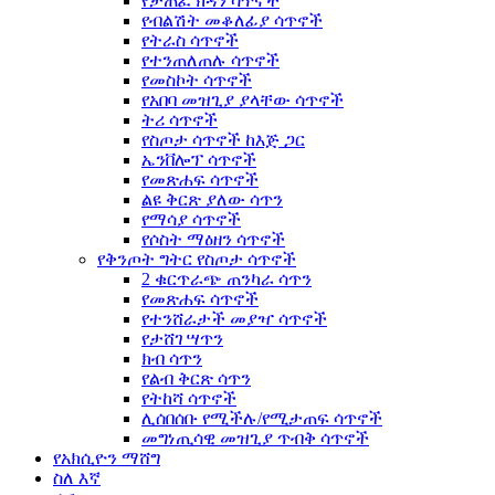
የታጠፈ ክዳን ሳጥኖች
የብልሽት መቆለፊያ ሳጥኖች
የትራስ ሳጥኖች
የተንጠለጠሉ ሳጥኖች
የመስኮት ሳጥኖች
የአበባ መዝጊያ ያላቸው ሳጥኖች
ትሪ ሳጥኖች
የስጦታ ሳጥኖች ከእጅ ጋር
ኤንቨሎፕ ሳጥኖች
የመጽሐፍ ሳጥኖች
ልዩ ቅርጽ ያለው ሳጥን
የማሳያ ሳጥኖች
የሶስት ማዕዘን ሳጥኖች
የቅንጦት ግትር የስጦታ ሳጥኖች
2 ቁርጥራጭ ጠንካራ ሳጥን
የመጽሐፍ ሳጥኖች
የተንሸራታች መያዣ ሳጥኖች
የታሸገ ሣጥን
ክብ ሳጥን
የልብ ቅርጽ ሳጥን
የትከሻ ሳጥኖች
ሊሰበሰቡ የሚችሉ/የሚታጠፍ ሳጥኖች
መግነጢሳዊ መዝጊያ ጥብቅ ሳጥኖች
የአክሲዮን ማሸግ
ስለ እኛ