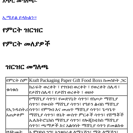
አጭር መግለጫ፡-
ኢሜይል ይላኩልን።
የምርት ዝርዝር
የምርት መለያዎች
ዝርዝር መግለጫ
የምርት ስም
Kraft Packaging Paper Gift Food Boxs ከመስኮት ጋር
ክራፍት ወረቀት ፣ የጥበብ ወረቀት ፣ የወረቀት ሰሌዳ ፣
ቁሳቁስ
የታሸገ ሰሌዳ ፣ የታሸገ ወረቀት ፣ ወዘተ
የማሸጊያ ሳጥን፣ የመድሃኒት ሳጥን፣ የስጦታ ማሸጊያ
ሳጥን፣ የውበት ማሸጊያ ሳጥን፣ የዓይን ልብስ ማሸጊያ
የኢንዱስትሪ
ሳጥን፣ የምግብ እና መጠጥ ማሸጊያ ሳጥን፣ ጌጣጌጥ
አጠቃቀም
ማሸጊያ ሳጥን፣ የቤት ውስጥ ምርቶች ሳጥን፣ የሸማቾች
ኤሌክትሮኒክስ ማሸጊያ ሳጥን፣ የሎጂስቲክስ ማሸጊያ
ሳጥን፣ ጫማዎች እና አልባሳት ማሸጊያ ሳጥን ይመልከቱ
የህትመት
ኢምቦስሲንግ፣ አንጸባራቂ ላሜኔሽን፣ ማት ላሜሽን፣