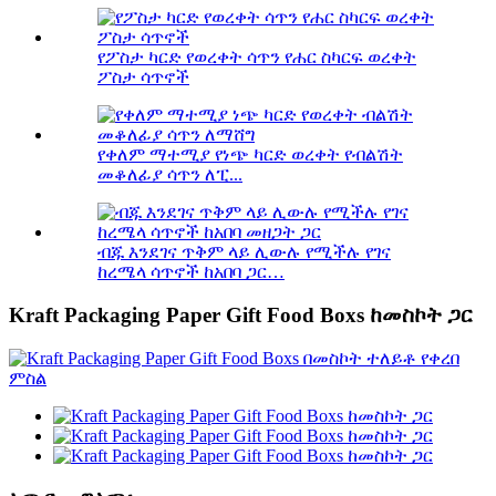
የፖስታ ካርድ የወረቀት ሳጥን የሐር ስካርፍ ወረቀት
ፖስታ ሳጥኖች
የቀለም ማተሚያ የነጭ ካርድ ወረቀት የብልሽት
መቆለፊያ ሳጥን ለፒ...
ብጁ እንደገና ጥቅም ላይ ሊውሉ የሚችሉ የገና
ከረሜላ ሳጥኖች ከአበባ ጋር…
Kraft Packaging Paper Gift Food Boxs ከመስኮት ጋር