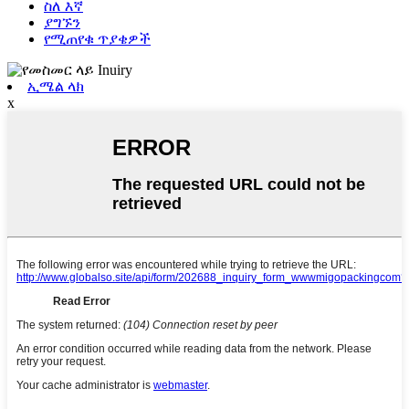
ስለ እኛ
ያግኙን
የሚጠየቁ ጥያቄዎች
ኢሜል ላክ
x