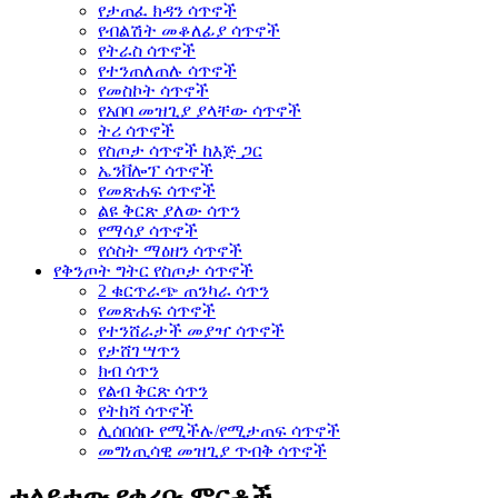
የታጠፈ ክዳን ሳጥኖች
የብልሽት መቆለፊያ ሳጥኖች
የትራስ ሳጥኖች
የተንጠለጠሉ ሳጥኖች
የመስኮት ሳጥኖች
የአበባ መዝጊያ ያላቸው ሳጥኖች
ትሪ ሳጥኖች
የስጦታ ሳጥኖች ከእጅ ጋር
ኤንቨሎፕ ሳጥኖች
የመጽሐፍ ሳጥኖች
ልዩ ቅርጽ ያለው ሳጥን
የማሳያ ሳጥኖች
የሶስት ማዕዘን ሳጥኖች
የቅንጦት ግትር የስጦታ ሳጥኖች
2 ቁርጥራጭ ጠንካራ ሳጥን
የመጽሐፍ ሳጥኖች
የተንሸራታች መያዣ ሳጥኖች
የታሸገ ሣጥን
ክብ ሳጥን
የልብ ቅርጽ ሳጥን
የትከሻ ሳጥኖች
ሊሰበሰቡ የሚችሉ/የሚታጠፍ ሳጥኖች
መግነጢሳዊ መዝጊያ ጥብቅ ሳጥኖች
ተለይተው የቀረቡ ምርቶች