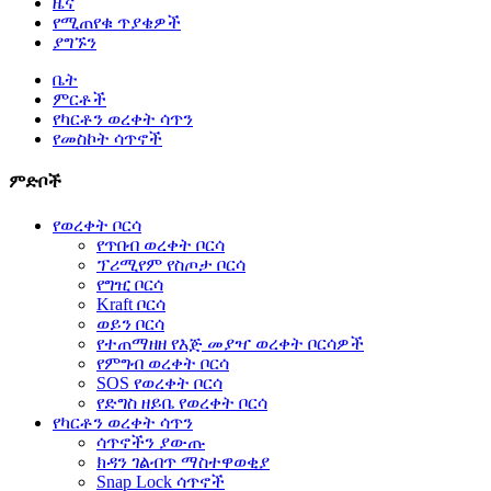
ዜና
የሚጠየቁ ጥያቄዎች
ያግኙን
ቤት
ምርቶች
የካርቶን ወረቀት ሳጥን
የመስኮት ሳጥኖች
ምድቦች
የወረቀት ቦርሳ
የጥበብ ወረቀት ቦርሳ
ፕሪሚየም የስጦታ ቦርሳ
የግዢ ቦርሳ
Kraft ቦርሳ
ወይን ቦርሳ
የተጠማዘዘ የእጅ መያዣ ወረቀት ቦርሳዎች
የምግብ ወረቀት ቦርሳ
SOS የወረቀት ቦርሳ
የድግስ ዘይቤ የወረቀት ቦርሳ
የካርቶን ወረቀት ሳጥን
ሳጥኖችን ያውጡ
ክዳን ገልብጥ ማስተዋወቂያ
Snap Lock ሳጥኖች