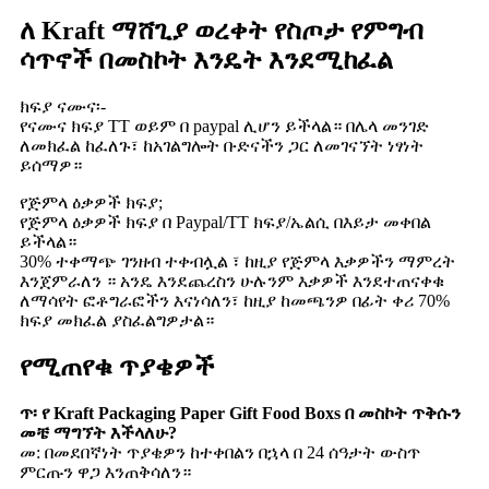
ለ Kraft ማሸጊያ ወረቀት የስጦታ የምግብ
ሳጥኖች በመስኮት እንዴት እንደሚከፈል
ክፍያ ናሙና፡-
የናሙና ክፍያ TT ወይም በ paypal ሊሆን ይችላል። በሌላ መንገድ
ለመክፈል ከፈለጉ፣ ከአገልግሎት ቡድናችን ጋር ለመገናኘት ነፃነት
ይሰማዎ።
የጅምላ ዕቃዎች ክፍያ;
የጅምላ ዕቃዎች ክፍያ በ Paypal/TT ክፍያ/ኤልሲ በእይታ መቀበል
ይችላል።
30% ተቀማጭ ገንዘብ ተቀብሏል ፣ ከዚያ የጅምላ እቃዎችን ማምረት
እንጀምራለን ። አንዴ እንደጨረስን ሁሉንም እቃዎች እንደተጠናቀቁ
ለማሳየት ፎቶግራፎችን እናነሳለን፣ ከዚያ ከመጫንዎ በፊት ቀሪ 70%
ክፍያ መክፈል ያስፈልግዎታል።
የሚጠየቁ ጥያቄዎች
ጥ፡ የ Kraft Packaging Paper Gift Food Boxs በ መስኮት ጥቅሱን
መቼ ማግኘት እችላለሁ?
መ: በመደበኛነት ጥያቄዎን ከተቀበልን በኋላ በ 24 ሰዓታት ውስጥ
ምርጡን ዋጋ እንጠቅሳለን።