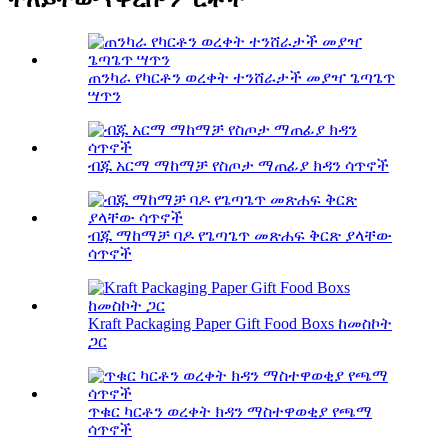
ጠንካራ የካርቶን ወረቀት ተንሸራታች መያዣ ጌጣጌጥ
ሣጥን
ብጁ አርማ ማከማቻ የስጦታ ማጠፊያ ክዳን ሳጥኖች
ብጁ ማከማቻ ባዶ የጌጣጌጥ መጽሐፍ ቅርጽ ያላቸው
ሳጥኖች
Kraft Packaging Paper Gift Food Boxs ከመስኮት
ጋር
ጥቁር ካርቶን ወረቀት ክዳን ማስተዋወቂያ የጫማ
ሳጥኖች