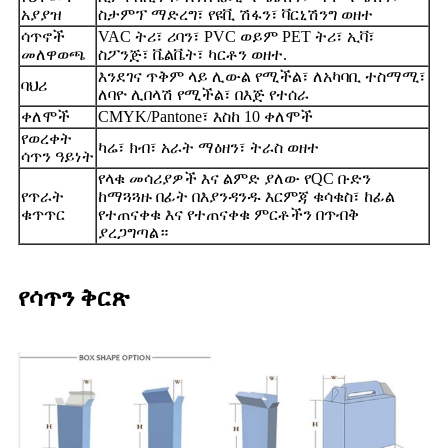
አያያዝ
ስታምፕ ማድረግ፣ የዩቪ ሽፋን፣ ቫርኒሽንግ ወዘተ
ሳጥኖች
VAC ትሪ፣ ሪባን፣ PVC ወይም PET ትሪ፣ ኢቫ፣
መለዋወጫ
ስፖንጅ፣ ቬልቬት፣ ካርቶን ወዘተ.
እንደገና ጥቅም ላይ ሊውል የሚችል፣ ለአካባቢ ተስማሚ፣
ባህሪ
ለባዮ ሊበላሽ የሚችል፣ በእጅ የተሰራ
ቀለሞች
CMYK/Pantone፣ እስከ 10 ቀለሞች
የወረቀት
ካሬ፣ ክብ፣ አራት ማዕዘን፣ ትራስ ወዘተ
ሳጥን ዓይነት
የላቁ መሳሪያዎች እና ልምድ ያለው የQC ቡድን
የጥራት
ከማጓጓዙ በፊት በእያንዳንዱ እርምጃ ቁሳቁስ፣ ከፊል
ቁጥጥር
የተጠናቀቁ እና የተጠናቀቁ ምርቶችን በጥብቅ
ያረጋግጣል።
የሳጥን ቅርጽ