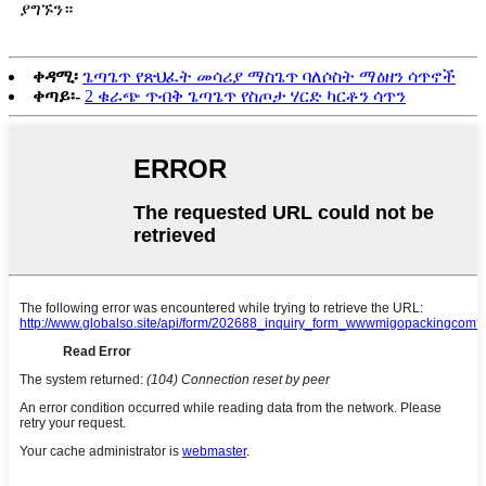
ያግኙን።
ቀዳሚ፡
ጌጣጌጥ የጽህፈት መሳሪያ ማስጌጥ ባለሶስት ማዕዘን ሳጥኖች
ቀጣይ፡-
2 ቁራጭ ጥብቅ ጌጣጌጥ የስጦታ ሃርድ ካርቶን ሳጥን