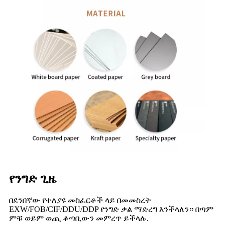
የንግድ ጊዜ
በደንበኛው የተለያዩ መስፈርቶች ላይ በመመስረት
EXW/FOB/CIF/DDU/DDP የንግድ ቃል ማድረግ እንችላለን። በጣም
ምቹ ወይም ወጪ ቆጣቢውን መምረጥ ይችላሉ.