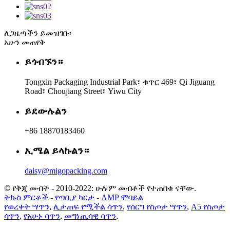
ለጋዜጣችን ይመዝገቡ፡
አሁን መጠየቅ
ይጎብኙን።
Tongxin Packaging Industrial Park፣ ቁጥር 469፣ Qi Jiguang
Road፣ Choujiang Street፣ Yiwu City
ይደውሉልን
+86 18870183460
ኢሜል ይላኩልን።
daisy@migopacking.com
© የቅጂ መብት - 2010-2022: ሁሉም መብቶች የተጠበቁ ናቸው.
ትኩስ ምርቶች
-
የጣቢያ ካርታ
-
AMP ሞባይል
የወረቀት ሣጥን
,
ሊታጠፍ የሚችል ሳጥን
,
የሰርግ የስጦታ ሣጥን
,
A5 የስጦታ
ሳጥን
,
የአሁኑ ሳጥን
,
መግነጢሳዊ ሳጥን
,