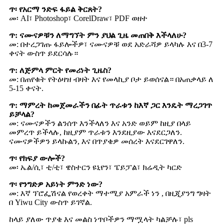
ጥ፡ የአርማ ንድፍ ፋይል ቅርጸት?
መ፡ AI፣ Photoshop፣ CorelDraw፣ PDF ወዘተ
ጥ: ናሙናዎቹን ለማግኘት ምን ያህል ጊዜ መጠበቅ እችላለሁ?
መ: በተረጋገጡ ፋይሎችዎ፣ ናሙናዎቹ ወደ አድራሻዎ ይላካሉ እና በ3-7
ቀናት ውስጥ ይደርሳሉ።
ጥ: ለጅምላ ምርት የመሪነት ጊዜስ?
መ: በጠየቁት የትዕዛዝ ብዛት እና የመላኪያ ቦታ ይወሰናል። በአጠቃላይ ለ
5-15 ቀናት.
ጥ: ማምረት ከመጀመራችን በፊት ጥራቱን ከእኛ ጋር እንዴት ማረጋገጥ
ይቻላል?
መ: ናሙናዎችን ልንሰጥ እንችላለን እና አንድ ወይም ከዚያ በላይ
መምረጥ ይችላሉ, ከዚያም ጥራቱን እንደዚያው እናደርጋለን.
ናሙናዎችዎን ይላኩልን, እና በጥያቄዎ መሰረት እናደርገዋለን.
ጥ፡ የክፍያ ውሎች?
መ፡ ኤል/ሲ፣ ቲ/ቲ፣ ዌስተርን ዩኒየን፣ ፔይፓል፣ ክሬዲት ካርድ
ጥ፡ የንግድዎ አይነት ምንድ ነው?
መ: እኛ ፕሮፌሽናል የወረቀት ማተሚያ አምራች ነን , በዚጂያንግ ግዛት
በ Yiwu City ውስጥ ይገኛል.
ከላይ ያለው ጥያቄ እና መልስ ነጥቦችዎን ማሟላት ካልቻሉ፣ pls