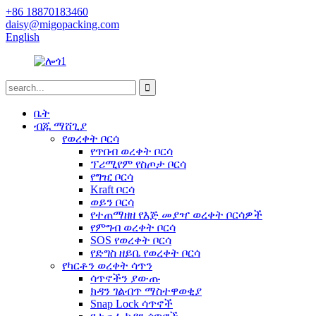
+86 18870183460
daisy@migopacking.com
English
ቤት
ብጁ ማሸጊያ
የወረቀት ቦርሳ
የጥበብ ወረቀት ቦርሳ
ፕሪሚየም የስጦታ ቦርሳ
የግዢ ቦርሳ
Kraft ቦርሳ
ወይን ቦርሳ
የተጠማዘዘ የእጅ መያዣ ወረቀት ቦርሳዎች
የምግብ ወረቀት ቦርሳ
SOS የወረቀት ቦርሳ
የድግስ ዘይቤ የወረቀት ቦርሳ
የካርቶን ወረቀት ሳጥን
ሳጥኖችን ያውጡ
ክዳን ገልብጥ ማስተዋወቂያ
Snap Lock ሳጥኖች