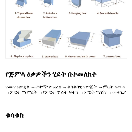
የጅምላ ዕቃዎችን ሂደት በተመለከተ
ናሙና ጸድቋል →ተቀማጭ ደረሰ →ቁሳቁሳዊ ዝግጅት →ምርት ናሙና
→ምርት ማምረት →የምርት ጥራት ፍተሻ →ምርት ማሸግ →መላኪያ
ቁሳቁስ