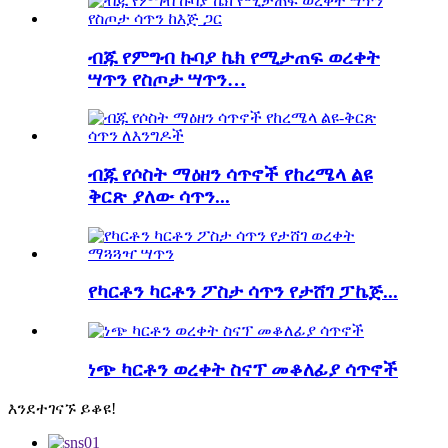
ብጁ የምግብ ኩባያ ኬክ የሚታጠፍ ወረቀት
ሣጥን የስጦታ ሣጥን…
ብጁ የሶስት ማዕዘን ሳጥኖች የከረሜላ ልዩ
ቅርጽ ያለው ሳጥን...
የካርቶን ካርቶን ፖስታ ሳጥን የታሸገ ፓኬጅ...
ነጭ ካርቶን ወረቀት ስናፕ መቆለፊያ ሳጥኖች
እንደተገናኙ ይቆዩ!