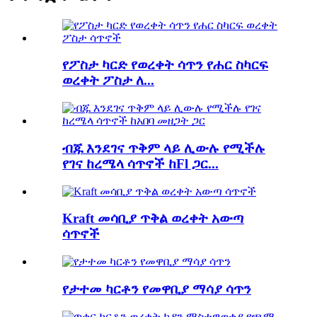
የፖስታ ካርድ የወረቀት ሳጥን የሐር ስካርፍ
ወረቀት ፖስታ ለ...
ብጁ እንደገና ጥቅም ላይ ሊውሉ የሚችሉ
የገና ከረሜላ ሳጥኖች ከFl ጋር...
Kraft መሳቢያ ጥቅል ወረቀት አውጣ
ሳጥኖች
የታተመ ካርቶን የመዋቢያ ማሳያ ሳጥን