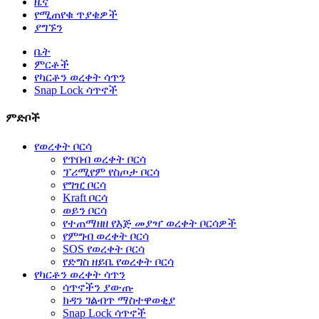
ዜና
የሚጠየቁ ጥያቄዎች
ያግኙን
ቤት
ምርቶች
የካርቶን ወረቀት ሳጥን
Snap Lock ሳጥኖች
ምድቦች
የወረቀት ቦርሳ
የጥበብ ወረቀት ቦርሳ
ፕሪሚየም የስጦታ ቦርሳ
የግዢ ቦርሳ
Kraft ቦርሳ
ወይን ቦርሳ
የተጠማዘዘ የእጅ መያዣ ወረቀት ቦርሳዎች
የምግብ ወረቀት ቦርሳ
SOS የወረቀት ቦርሳ
የድግስ ዘይቤ የወረቀት ቦርሳ
የካርቶን ወረቀት ሳጥን
ሳጥኖችን ያውጡ
ክዳን ገልብጥ ማስተዋወቂያ
Snap Lock ሳጥኖች