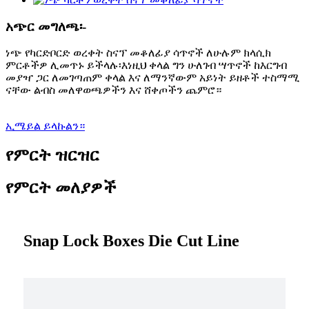
አጭር መግለጫ፡-
ነጭ የካርድቦርድ ወረቀት ስናፕ መቆለፊያ ሳጥኖች ለሁሉም ክላሲክ
ምርቶችዎ ሊመጥኑ ይችላሉ፡እነዚህ ቀላል ግን ሁለገብ ሣጥኖች ከእርግብ
መያዣ ጋር ለመገጣጠም ቀላል እና ለማንኛውም አይነት ይዘቶች ተስማሚ
ናቸው ልብስ መለዋወጫዎችን እና ሸቀጦችን ጨምሮ።
ኢሜይል ይላኩልን።
የምርት ዝርዝር
የምርት መለያዎች
Snap Lock Boxes Die Cut Line