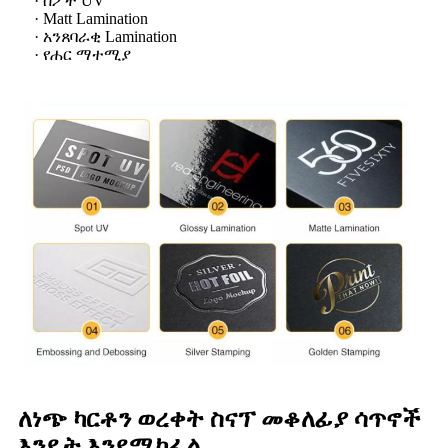
· ስፖት UV
· Matt Lamination
· አንጸባራቂ Lamination
· የሐር ማተሚያ
ለነጭ ካርቶን ወረቀት ስናፕ መቆለፊያ ሳጥኖች
እንዴት እንደሚከፈል