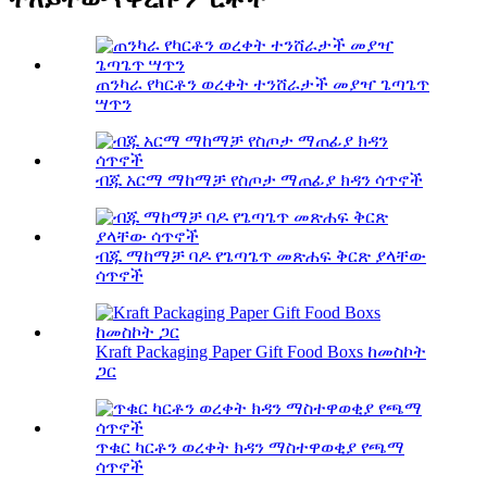
ጠንካራ የካርቶን ወረቀት ተንሸራታች መያዣ ጌጣጌጥ
ሣጥን
ብጁ አርማ ማከማቻ የስጦታ ማጠፊያ ክዳን ሳጥኖች
ብጁ ማከማቻ ባዶ የጌጣጌጥ መጽሐፍ ቅርጽ ያላቸው
ሳጥኖች
Kraft Packaging Paper Gift Food Boxs ከመስኮት
ጋር
ጥቁር ካርቶን ወረቀት ክዳን ማስተዋወቂያ የጫማ
ሳጥኖች