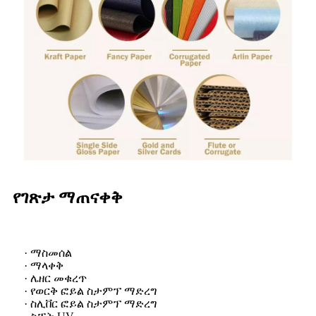
የገጽታ ማጠናቀቅ
· ማስመሰል
· ማላቀቅ
· ሌዘር መቁረጥ
· የወርቅ ፎይል ስታምፕ ማድረግ
· ስሊቨር ፎይል ስታምፕ ማድረግ