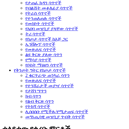
የታጠፈ ክዳን ሳጥኖች
የብልሽት መቆለፊያ ሳጥኖች
የትራስ ሳጥኖች
የተንጠለጠሉ ሳጥኖች
የመስኮት ሳጥኖች
የአበባ መዝጊያ ያላቸው ሳጥኖች
ትሪ ሳጥኖች
የስጦታ ሳጥኖች ከእጅ ጋር
ኤንቨሎፕ ሳጥኖች
የመጽሐፍ ሳጥኖች
ልዩ ቅርጽ ያለው ሳጥን
የማሳያ ሳጥኖች
የሶስት ማዕዘን ሳጥኖች
የቅንጦት ግትር የስጦታ ሳጥኖች
2 ቁርጥራጭ ጠንካራ ሳጥን
የመጽሐፍ ሳጥኖች
የተንሸራታች መያዣ ሳጥኖች
የታሸገ ሣጥን
ክብ ሳጥን
የልብ ቅርጽ ሳጥን
የትከሻ ሳጥኖች
ሊሰበሰቡ የሚችሉ/የሚታጠፍ ሳጥኖች
መግነጢሳዊ መዝጊያ ጥብቅ ሳጥኖች
ተለይተው የቀረቡ ምርቶች