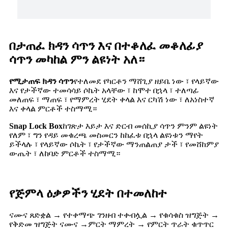
በታጠፈ ክዳን ሳጥን እና በተቆለፈ መቆለፊያ
ሳጥን መካከል ምን ልዩነት አለ።
የሚታጠፍ ክዳን ሳጥን
የተለመደ የካርቶን ማሸጊያ ዘይቤ ነው ፣ የላይኛው
እና የታችኛው ተመሳሳይ ሶኬት አላቸው ፣ ከሞተ በኋላ ፣ ተለጣፊ
መለጠፍ ፣ ማጠፍ ፣ የማምረት ሂደት ቀላል እና ርካሽ ነው ፣ ለአነስተኛ
እና ቀላል ምርቶች ተስማሚ።
Snap Lock Box
ከገጽታ እይታ እና ድርብ መሰኪያ ሳጥን ምንም ልዩነት
የለም ፣ ግን የዳይ መቁረጫ መስመርን ከከፈቱ በኋላ ልዩነቱን ማየት
ይችላሉ ፣ የላይኛው ሶኬት ፣ የታችኛው ማንጠልጠያ ታች ፣ የመሸከምያ
ውጤት ፣ ለከባድ ምርቶች ተስማሚ።
የጅምላ ዕቃዎችን ሂደት በተመለከተ
ናሙና ጸድቋል → የተቀማጭ ገንዘብ ተቀብሏል → የቁሳቁስ ዝግጅት →
የቅድመ ዝግጅት ናሙና →ምርት ማምረት → የምርት ጥራት ቁጥጥር