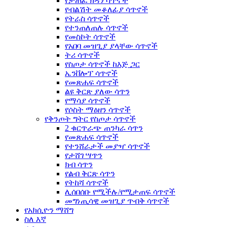
የታጠፈ ክዳን ሳጥኖች
የብልሽት መቆለፊያ ሳጥኖች
የትራስ ሳጥኖች
የተንጠለጠሉ ሳጥኖች
የመስኮት ሳጥኖች
የአበባ መዝጊያ ያላቸው ሳጥኖች
ትሪ ሳጥኖች
የስጦታ ሳጥኖች ከእጅ ጋር
ኤንቨሎፕ ሳጥኖች
የመጽሐፍ ሳጥኖች
ልዩ ቅርጽ ያለው ሳጥን
የማሳያ ሳጥኖች
የሶስት ማዕዘን ሳጥኖች
የቅንጦት ግትር የስጦታ ሳጥኖች
2 ቁርጥራጭ ጠንካራ ሳጥን
የመጽሐፍ ሳጥኖች
የተንሸራታች መያዣ ሳጥኖች
የታሸገ ሣጥን
ክብ ሳጥን
የልብ ቅርጽ ሳጥን
የትከሻ ሳጥኖች
ሊሰበሰቡ የሚችሉ/የሚታጠፍ ሳጥኖች
መግነጢሳዊ መዝጊያ ጥብቅ ሳጥኖች
የአክሲዮን ማሸግ
ስለ እኛ