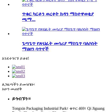
ጥቁር ካርቶን ወረቀት ክዳን ማስተዋወቂያ
ጫማ...
ጌጣጌጥ የጽህፈት መሳሪያ ማስጌጥ ባለሶስት
ማዕዘን ሳጥኖች
እንደተገናኙ ይቆዩ!
ለጋዜጣችን ይመዝገቡ፡
አሁን መጠየቅ
ይጎብኙን።
Tongxin Packaging Industrial Park፣ ቁጥር 469፣ Qi Jiguang