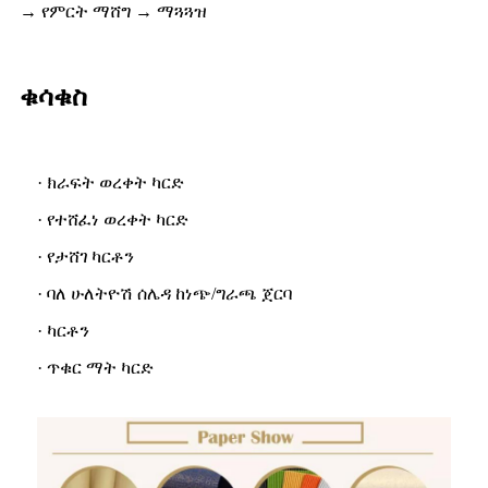
→ የምርት ማሸግ → ማጓጓዝ
ቁሳቁስ
· ክራፍት ወረቀት ካርድ
· የተሸፈነ ወረቀት ካርድ
· የታሸገ ካርቶን
· ባለ ሁለትዮሽ ሰሌዳ ከነጭ/ግራጫ ጀርባ
· ካርቶን
· ጥቁር ማት ካርድ