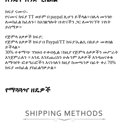
ክፍያ ናሙና፡-
የናሙና ክፍያ TT ወይም በ paypal ሊሆን ይችላል። በሌላ መንገድ
ለመክፈል ከፈለጉ፣ ከአገልግሎት ቡድናችን ጋር ለመገናኘት ነፃነት
ይሰማዎ።
የጅምላ ዕቃዎች ክፍያ;
የጅምላ ዕቃዎች ክፍያ በ Paypal/TT ክፍያ/ኤልሲ በእይታ መቀበል
ይችላል።
30% ተቀማጭ ገንዘብ ተቀብሏል ፣ከዚያ የጅምላ ዕቃዎችን መሥራት
እንጀምራለን ። አንዴ እንደጨረስን ሁሉንም እቃዎች እንዳጠናቀቁ
ለማሳየት ፎቶግራፎችን እናነሳለን ከዚያ ከመጫንዎ በፊት ቀሪ 70%
ክፍያ መክፈል ያስፈልግዎታል።
የማጓጓዣ ዘዴዎች