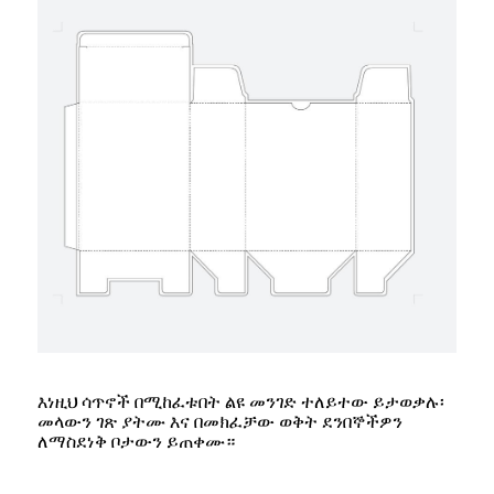
እነዚህ ሳጥኖች በሚከፈቱበት ልዩ መንገድ ተለይተው ይታወቃሉ፡
መላውን ገጽ ያትሙ እና በመክፈቻው ወቅት ደንበኞችዎን
ለማስደነቅ ቦታውን ይጠቀሙ።