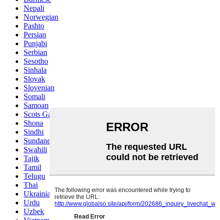
Nepali
Norwegian
Pashto
Persian
Punjabi
Serbian
Sesotho
Sinhala
Slovak
Slovenian
Somali
Samoan
Scots Gaelic
Shona
Sindhi
Sundanese
Swahili
Tajik
Tamil
Telugu
Thai
Ukrainian
Urdu
Uzbek