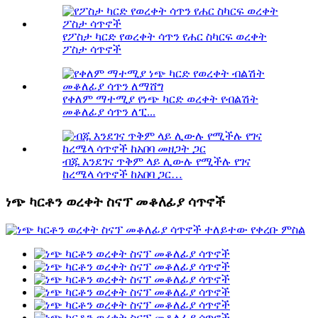
የፖስታ ካርድ የወረቀት ሳጥን የሐር ስካርፍ ወረቀት
ፖስታ ሳጥኖች
የቀለም ማተሚያ የነጭ ካርድ ወረቀት የብልሽት
መቆለፊያ ሳጥን ለፒ...
ብጁ እንደገና ጥቅም ላይ ሊውሉ የሚችሉ የገና
ከረሜላ ሳጥኖች ከአበባ ጋር…
ነጭ ካርቶን ወረቀት ስናፕ መቆለፊያ ሳጥኖች