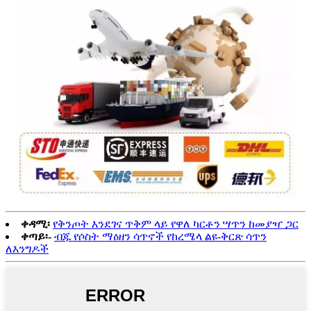
ቀዳሚ፡
የቅንጦት እንደገና ጥቅም ላይ የዋለ ካርቶን ሣጥን ከመያዣ ጋር
ቀጣይ፡-
ብጁ የሶስት ማዕዘን ሳጥኖች የከረሜላ ልዩ-ቅርጽ ሳጥን
ለእንግዶች