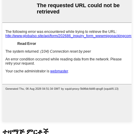
ተዛማጅ ምርቶች