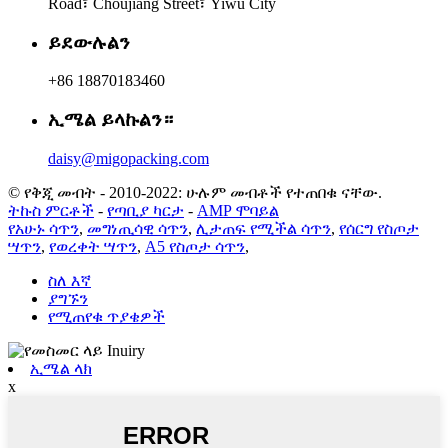
Road፣ Choujiang Street፣ Yiwu City
ይደውሉልን
+86 18870183460
ኢሜል ይላኩልን።
daisy@migopacking.com
© የቅጂ መብት - 2010-2022: ሁሉም መብቶች የተጠበቁ ናቸው.
ትኩስ ምርቶች
-
የጣቢያ ካርታ
-
AMP ሞባይል
የአሁኑ ሳጥን
,
መግነጢሳዊ ሳጥን
,
ሊታጠፍ የሚችል ሳጥን
,
የሰርግ የስጦታ
ሣጥን
,
የወረቀት ሣጥን
,
A5 የስጦታ ሳጥን
,
ስለ እኛ
ያግኙን
የሚጠየቁ ጥያቄዎች
ኢሜል ላክ
x