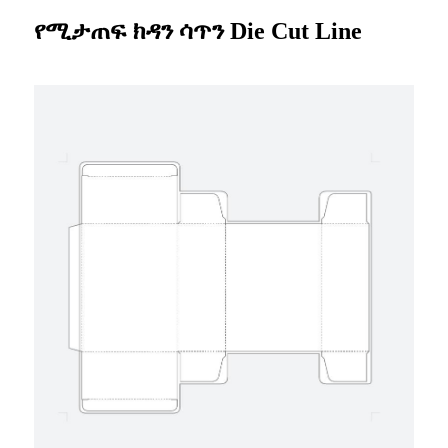
የሚታጠፍ ክዳን ሳጥን Die Cut Line