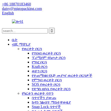
+86 18870183460
daisy@migopacking.com
English
ቤት
ብጁ ማሸጊያ
የወረቀት ቦርሳ
የጥበብ ወረቀት ቦርሳ
ፕሪሚየም የስጦታ ቦርሳ
የግዢ ቦርሳ
Kraft ቦርሳ
ወይን ቦርሳ
የተጠማዘዘ የእጅ መያዣ ወረቀት ቦርሳዎች
የምግብ ወረቀት ቦርሳ
SOS የወረቀት ቦርሳ
የድግስ ዘይቤ የወረቀት ቦርሳ
የካርቶን ወረቀት ሳጥን
ሳጥኖችን ያውጡ
ክዳን ገልብጥ ማስተዋወቂያ
Snap Lock ሳጥኖች