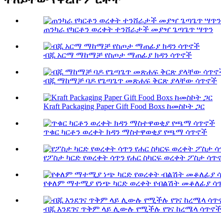
ጠንካራ የካርቶን ወረቀት ተንሸራታች መያዣ ጌጣጌጥ ሣጥን
ብጁ አርማ ማከማቻ የስጦታ ማጠፊያ ክዳን ሳጥኖች
ብጁ ማከማቻ ባዶ የጌጣጌጥ መጽሐፍ ቅርጽ ያላቸው ሳጥኖች
Kraft Packaging Paper Gift Food Boxs ከመስኮት ጋር
ጥቁር ካርቶን ወረቀት ክዳን ማስተዋወቂያ የጫማ ሳጥኖች
የፖስታ ካርድ የወረቀት ሳጥን የሐር ስካርፍ ወረቀት ፖስታ ሳጥ
የቀለም ማተሚያ የነጭ ካርድ ወረቀት የብልሽት መቆለፊያ ሳጥን
ብጁ እንደገና ጥቅም ላይ ሊውሉ የሚችሉ የገና ከረሜላ ሳጥኖች