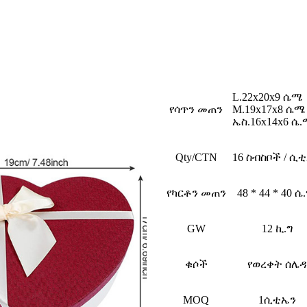
L.22x20x9 ሴሜ
የሳጥን መጠን
M.19x17x8 ሴሜ
ኤስ.16x14x6 ሴ
Qty/CTN
16 ስብስቦች / ሲ
የካርቶን መጠን
48 * 44 * 40 ሴ
GW
12 ኪ.ግ
ቁሶች
የወረቀት ሰሌዳ
MOQ
1ሲቲኤን