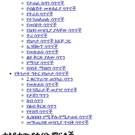
የታጠፈ ክዳን ሳጥኖች
የብልሽት መቆለፊያ ሳጥኖች
የትራስ ሳጥኖች
የተንጠለጠሉ ሳጥኖች
የመስኮት ሳጥኖች
የአበባ መዝጊያ ያላቸው ሳጥኖች
ትሪ ሳጥኖች
የስጦታ ሳጥኖች ከእጅ ጋር
ኤንቨሎፕ ሳጥኖች
የመጽሐፍ ሳጥኖች
ልዩ ቅርጽ ያለው ሳጥን
የማሳያ ሳጥኖች
የሶስት ማዕዘን ሳጥኖች
የቅንጦት ግትር የስጦታ ሳጥኖች
2 ቁርጥራጭ ጠንካራ ሳጥን
የመጽሐፍ ሳጥኖች
የተንሸራታች መያዣ ሳጥኖች
የታሸገ ሣጥን
ክብ ሳጥን
የልብ ቅርጽ ሳጥን
የትከሻ ሳጥኖች
ሊሰበሰቡ የሚችሉ/የሚታጠፍ ሳጥኖች
መግነጢሳዊ መዝጊያ ጥብቅ ሳጥኖች
ተለይተው የቀረቡ ምርቶች