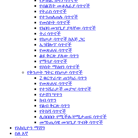
የታጠፈ ክዳን ሳጥኖች
የብልሽት መቆለፊያ ሳጥኖች
የትራስ ሳጥኖች
የተንጠለጠሉ ሳጥኖች
የመስኮት ሳጥኖች
የአበባ መዝጊያ ያላቸው ሳጥኖች
ትሪ ሳጥኖች
የስጦታ ሳጥኖች ከእጅ ጋር
ኤንቨሎፕ ሳጥኖች
የመጽሐፍ ሳጥኖች
ልዩ ቅርጽ ያለው ሳጥን
የማሳያ ሳጥኖች
የሶስት ማዕዘን ሳጥኖች
የቅንጦት ግትር የስጦታ ሳጥኖች
2 ቁርጥራጭ ጠንካራ ሳጥን
የመጽሐፍ ሳጥኖች
የተንሸራታች መያዣ ሳጥኖች
የታሸገ ሣጥን
ክብ ሳጥን
የልብ ቅርጽ ሳጥን
የትከሻ ሳጥኖች
ሊሰበሰቡ የሚችሉ/የሚታጠፍ ሳጥኖች
መግነጢሳዊ መዝጊያ ጥብቅ ሳጥኖች
የአክሲዮን ማሸግ
ስለ እኛ