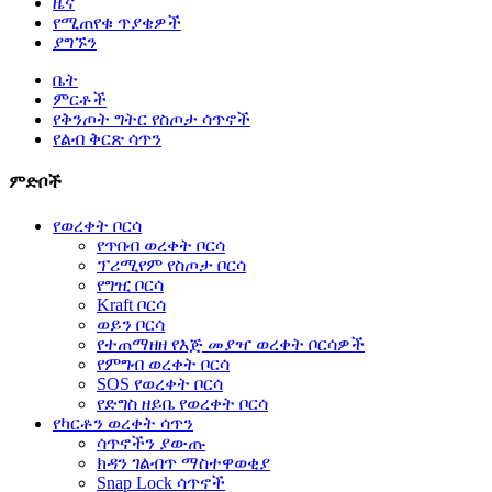
ዜና
የሚጠየቁ ጥያቄዎች
ያግኙን
ቤት
ምርቶች
የቅንጦት ግትር የስጦታ ሳጥኖች
የልብ ቅርጽ ሳጥን
ምድቦች
የወረቀት ቦርሳ
የጥበብ ወረቀት ቦርሳ
ፕሪሚየም የስጦታ ቦርሳ
የግዢ ቦርሳ
Kraft ቦርሳ
ወይን ቦርሳ
የተጠማዘዘ የእጅ መያዣ ወረቀት ቦርሳዎች
የምግብ ወረቀት ቦርሳ
SOS የወረቀት ቦርሳ
የድግስ ዘይቤ የወረቀት ቦርሳ
የካርቶን ወረቀት ሳጥን
ሳጥኖችን ያውጡ
ክዳን ገልብጥ ማስተዋወቂያ
Snap Lock ሳጥኖች