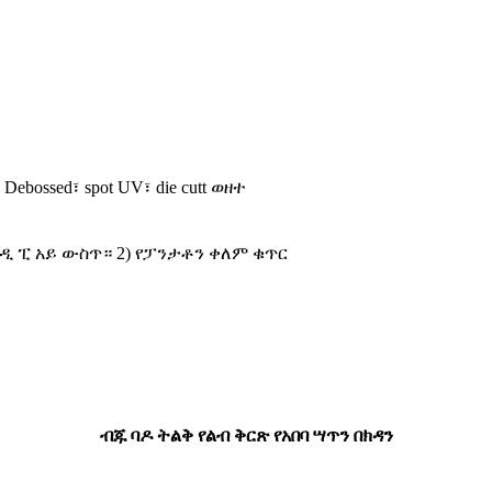
 Debossed፣ spot UV፣ die cutt ወዘተ
300 ዲ ፒ አይ ውስጥ። 2) የፓንታቶን ቀለም ቁጥር
ብጁ ባዶ ትልቅ የልብ ቅርጽ የአበባ ሣጥን በክዳን