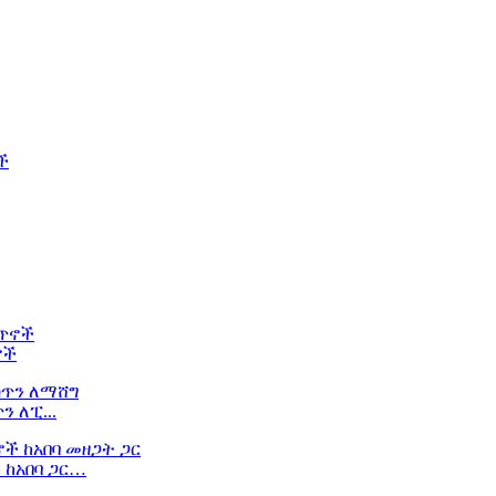
ኖች
 ለፒ...
 ከአበባ ጋር…