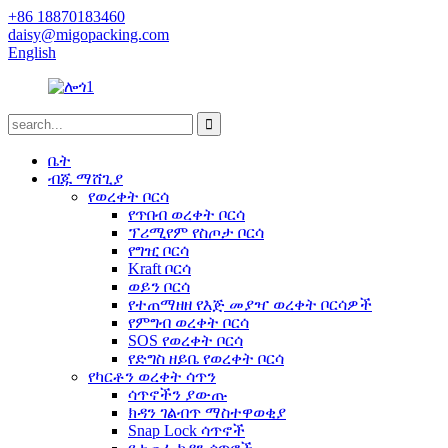
+86 18870183460
daisy@migopacking.com
English
ቤት
ብጁ ማሸጊያ
የወረቀት ቦርሳ
የጥበብ ወረቀት ቦርሳ
ፕሪሚየም የስጦታ ቦርሳ
የግዢ ቦርሳ
Kraft ቦርሳ
ወይን ቦርሳ
የተጠማዘዘ የእጅ መያዣ ወረቀት ቦርሳዎች
የምግብ ወረቀት ቦርሳ
SOS የወረቀት ቦርሳ
የድግስ ዘይቤ የወረቀት ቦርሳ
የካርቶን ወረቀት ሳጥን
ሳጥኖችን ያውጡ
ክዳን ገልብጥ ማስተዋወቂያ
Snap Lock ሳጥኖች