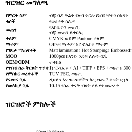
ዝርዝር መግለጫ
የምርት ስም
ብጁ ባዶ ትልቅ የልብ ቅርጽ የአበባ ሣጥን በክዳን
ቁሶች
የወረቀት ሰሌዳ
የአክሲዮን መጠን;
መጠን
ብጁ መጠን ይቀበሉ;
ቀለም
CMYK ወይም Pantone ቀለም
ማተም
Offset ማተም እና ፍሌክሶ ማተም
የገጽታ ማጠናቀቅ
Matt lamination፣ Hot Stamping፣ Embossed፣
MOQ
1000pcs በአንድ ንድፍ ለሎጎ ብጁ
OEM/ODM
ተቀበል
የጥበብ ስራ ቅርጸት ጥያቄ
1) ፒዲኤፍ ፣ AI ፣ TIFF ፣ EPS ፣ ወዘተ በ 
የምስክር ወረቀቶች
TUV FSC, ወዘተ.
የናሙና ጊዜ
ዲዛይን እና ዝርዝሮችን ካረጋገጡ 7 ቀናት በኋላ
የመላኪያ ጊዜ
10-15 የስራ ቀናት ብዛት ላይ የተመሠረተ
ዝርዝሮች ምስሎች