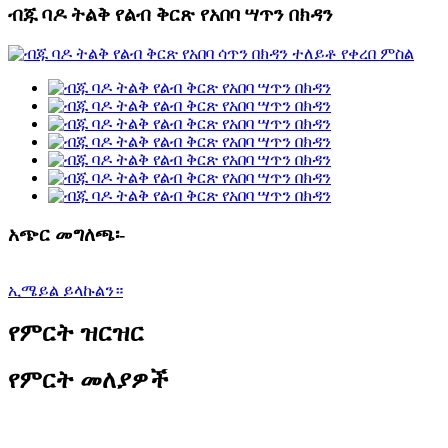
ብጁ ባዶ ትልቅ የልብ ቅርጽ የአበባ ሣጥን በክዳን
አጭር መግለጫ፡-
ኢሜይል ይላኩልን።
የምርት ዝርዝር
የምርት መለያዎች