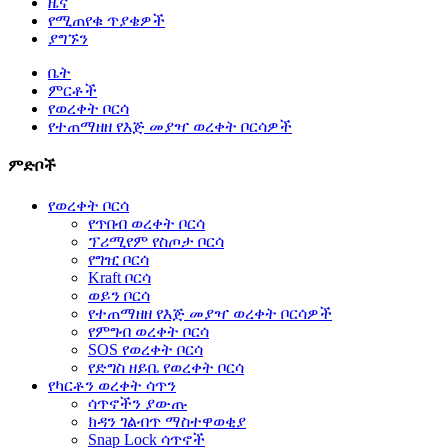
ዜና
የሚጠየቁ ጥያቄዎች
ያግኙን
ቤት
ምርቶች
የወረቀት ቦርሳ
የተጠማዘዘ የእጅ መያዣ ወረቀት ቦርሳዎች
ምድቦች
የወረቀት ቦርሳ
የጥበብ ወረቀት ቦርሳ
ፕሪሚየም የስጦታ ቦርሳ
የግዢ ቦርሳ
Kraft ቦርሳ
ወይን ቦርሳ
የተጠማዘዘ የእጅ መያዣ ወረቀት ቦርሳዎች
የምግብ ወረቀት ቦርሳ
SOS የወረቀት ቦርሳ
የድግስ ዘይቤ የወረቀት ቦርሳ
የካርቶን ወረቀት ሳጥን
ሳጥኖችን ያውጡ
ክዳን ገልብጥ ማስተዋወቂያ
Snap Lock ሳጥኖች