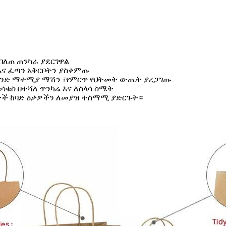
በለጠ ጠንካራ ያደርገዋል
 እና ፈጣን አቅርቦትን ያስቀምጡ
ላንድ ማተሚያ ማሽን ፣የምርጥ የህትመት ውጤት ያረጋግጡ
ሳቁስ በተሻለ ጥንካሬ እና ለስላሳ ስሜት
 በታች ከባድ ዕቃዎችን ለመያዝ ተስማሚ ያድርጉት።