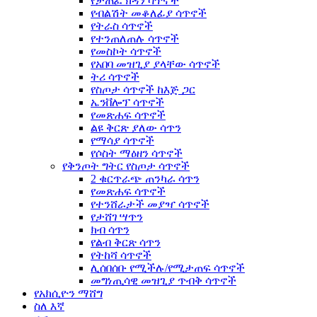
የታጠፈ ክዳን ሳጥኖች
የብልሽት መቆለፊያ ሳጥኖች
የትራስ ሳጥኖች
የተንጠለጠሉ ሳጥኖች
የመስኮት ሳጥኖች
የአበባ መዝጊያ ያላቸው ሳጥኖች
ትሪ ሳጥኖች
የስጦታ ሳጥኖች ከእጅ ጋር
ኤንቨሎፕ ሳጥኖች
የመጽሐፍ ሳጥኖች
ልዩ ቅርጽ ያለው ሳጥን
የማሳያ ሳጥኖች
የሶስት ማዕዘን ሳጥኖች
የቅንጦት ግትር የስጦታ ሳጥኖች
2 ቁርጥራጭ ጠንካራ ሳጥን
የመጽሐፍ ሳጥኖች
የተንሸራታች መያዣ ሳጥኖች
የታሸገ ሣጥን
ክብ ሳጥን
የልብ ቅርጽ ሳጥን
የትከሻ ሳጥኖች
ሊሰበሰቡ የሚችሉ/የሚታጠፍ ሳጥኖች
መግነጢሳዊ መዝጊያ ጥብቅ ሳጥኖች
የአክሲዮን ማሸግ
ስለ እኛ