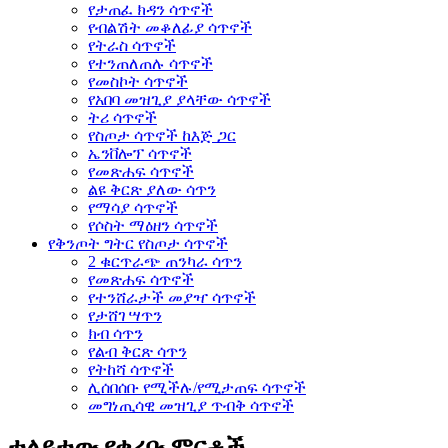
የታጠፈ ክዳን ሳጥኖች
የብልሽት መቆለፊያ ሳጥኖች
የትራስ ሳጥኖች
የተንጠለጠሉ ሳጥኖች
የመስኮት ሳጥኖች
የአበባ መዝጊያ ያላቸው ሳጥኖች
ትሪ ሳጥኖች
የስጦታ ሳጥኖች ከእጅ ጋር
ኤንቨሎፕ ሳጥኖች
የመጽሐፍ ሳጥኖች
ልዩ ቅርጽ ያለው ሳጥን
የማሳያ ሳጥኖች
የሶስት ማዕዘን ሳጥኖች
የቅንጦት ግትር የስጦታ ሳጥኖች
2 ቁርጥራጭ ጠንካራ ሳጥን
የመጽሐፍ ሳጥኖች
የተንሸራታች መያዣ ሳጥኖች
የታሸገ ሣጥን
ክብ ሳጥን
የልብ ቅርጽ ሳጥን
የትከሻ ሳጥኖች
ሊሰበሰቡ የሚችሉ/የሚታጠፍ ሳጥኖች
መግነጢሳዊ መዝጊያ ጥብቅ ሳጥኖች
ተለይተው የቀረቡ ምርቶች