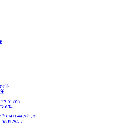
ኖች
 ለፒ...
 ከአበባ ጋር…