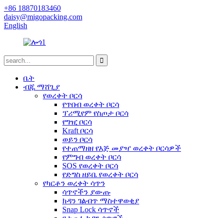
+86 18870183460
daisy@migopacking.com
English
ቤት
ብጁ ማሸጊያ
የወረቀት ቦርሳ
የጥበብ ወረቀት ቦርሳ
ፕሪሚየም የስጦታ ቦርሳ
የግዢ ቦርሳ
Kraft ቦርሳ
ወይን ቦርሳ
የተጠማዘዘ የእጅ መያዣ ወረቀት ቦርሳዎች
የምግብ ወረቀት ቦርሳ
SOS የወረቀት ቦርሳ
የድግስ ዘይቤ የወረቀት ቦርሳ
የካርቶን ወረቀት ሳጥን
ሳጥኖችን ያውጡ
ክዳን ገልብጥ ማስተዋወቂያ
Snap Lock ሳጥኖች