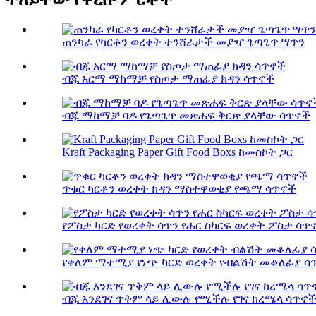
ጠንካራ የካርቶን ወረቀት ተንሸራታች መያዣ ጌጣጌጥ ሣጥን
ብጁ አርማ ማከማቻ የስጦታ ማጠፊያ ክዳን ሳጥኖች
ብጁ ማከማቻ ባዶ የጌጣጌጥ መጽሐፍ ቅርጽ ያላቸው ሳጥኖች
Kraft Packaging Paper Gift Food Boxs ከመስኮት ጋር
ጥቁር ካርቶን ወረቀት ክዳን ማስተዋወቂያ የጫማ ሳጥኖች
የፖስታ ካርድ የወረቀት ሳጥን የሐር ስካርፍ ወረቀት ፖስታ ሳጥ
የቀለም ማተሚያ የነጭ ካርድ ወረቀት የብልሽት መቆለፊያ ሳጥን
ብጁ እንደገና ጥቅም ላይ ሊውሉ የሚችሉ የገና ከረሜላ ሳጥኖች