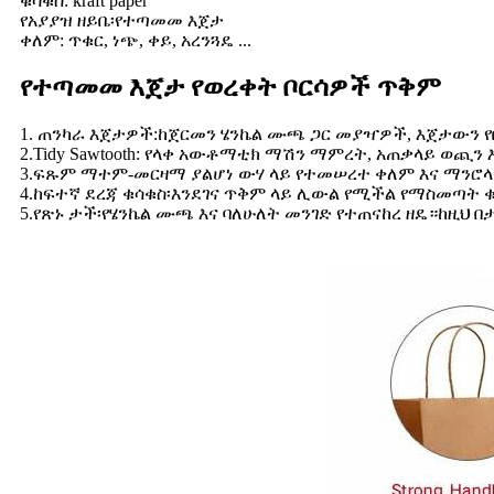
ቁሳቁስ: kraft paper
የአያያዝ ዘይቤ፡የተጣመመ እጀታ
ቀለም: ጥቁር, ነጭ, ቀይ, አረንጓዴ ...
የተጣመመ እጀታ የወረቀት ቦርሳዎች ጥቅም
1. ጠንካራ እጀታዎች:ከጀርመን ሄንኬል ሙጫ ጋር መያዣዎች, እጀታውን የ
2.Tidy Sawtooth: የላቀ አውቶማቲክ ማሽን ማምረት, አጠቃላይ ወጪን
3.ፍጹም ማተም-መርዛማ ያልሆነ ውሃ ላይ የተመሠረተ ቀለም እና ማንሮ
4.ከፍተኛ ደረጃ ቁሳቁስ፡እንደገና ጥቅም ላይ ሊውል የሚችል የማስመጣት ቁ
5.የጽኑ ታች፡የሄንኬል ሙጫ እና ባለሁለት መንገድ የተጠናከረ ዘዴ።ከዚህ