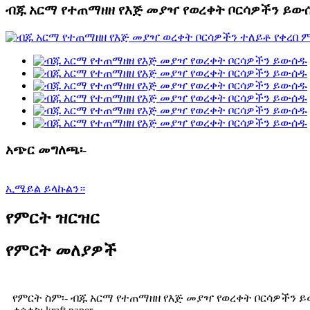
ብጁ አርማ የተጠማዘዘ የእጅ መያዣ የወረቀት ቦርሳዎችን ይው
አጭር መግለጫ፡-
ኢሜይል ይላኩልን።
የምርት ዝርዝር
የምርት መለያዎች
የምርት ስም፡- ብጁ አርማ የተጠማዘዘ የእጅ መያዣ የወረቀት ቦርሳዎችን 